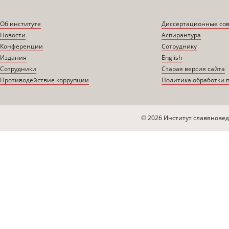
Об институте
Диссертационные со
Новости
Аспирантура
Конференции
Сотруднику
Издания
English
Сотрудники
Старая версия сайта
Противодействие коррупции
Политика обработки 
© 2026 Институт славяновед