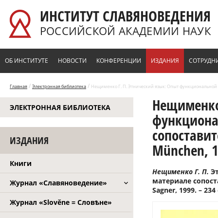
Перейти к основному содержанию
ИНСТИТУТ СЛАВЯНОВЕДЕНИЯ
РОССИЙСКОЙ АКАДЕМИИ НАУК
ОБ ИНСТИТУТЕ
НОВОСТИ
КОНФЕРЕНЦИИ
ИЗДАНИЯ
СОТРУДН
/
/
Главная
Электронная библиотека
Нещименко Г. П. Этнический язык: Опыт функциональной 
Нещименко 
ЭЛЕКТРОННАЯ БИБЛИОТЕКА
функциона
сопоставит
ИЗДАНИЯ
München, 1
Книги
Нещименко Г. П.
Э
материале сопост
Журнал «Славяноведение»
Sagner, 1999. – 234 
Журнал «Slověne = Словѣне»