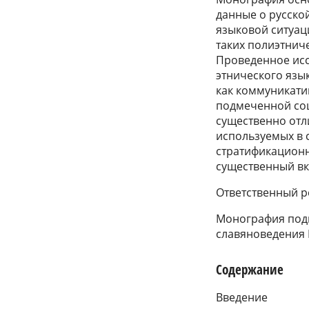
данные о русской
языковой ситуац
таких полиэтнич
Проведенное ис
этнического язы
как коммуникатив
подмеченной со
существенно отл
используемых в 
стратификационн
существенный вк
Ответственный ре
Монография подг
славяноведения 
Содержание
Введение