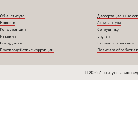
Об институте
Диссертационные со
Новости
Аспирантура
Конференции
Сотруднику
Издания
English
Сотрудники
Старая версия сайта
Противодействие коррупции
Политика обработки 
© 2026 Институт славяновед