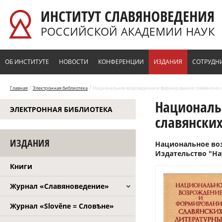
Перейти к основному содержанию
ИНСТИТУТ СЛАВЯНОВЕДЕНИЯ
РОССИЙСКОЙ АКАДЕМИИ НАУК
ОБ ИНСТИТУТЕ
НОВОСТИ
КОНФЕРЕНЦИИ
ИЗДАНИЯ
СОТРУДН
/
/
Главная
Электронная библиотека
Национальное возрождение и формирование славянских ли
Националь
ЭЛЕКТРОННАЯ БИБЛИОТЕКА
славянских
ИЗДАНИЯ
Национальное воз
Издательство "Нау
Книги
Журнал «Славяноведение»
Журнал «Slověne = Словѣне»