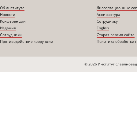
Об институте
Диссертационные со
Новости
Аспирантура
Конференции
Сотруднику
Издания
English
Сотрудники
Старая версия сайта
Противодействие коррупции
Политика обработки 
© 2026 Институт славяновед