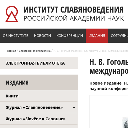
Перейти к основному содержанию
ИНСТИТУТ СЛАВЯНОВЕДЕНИЯ
РОССИЙСКОЙ АКАДЕМИИ НАУК
ОБ ИНСТИТУТЕ
НОВОСТИ
КОНФЕРЕНЦИИ
ИЗДАНИЯ
СОТРУДН
/
/
Главная
Электронная библиотека
Н. В. Гоголь и славянские литературы: Тезисы междунар
Н. В. Гого
ЭЛЕКТРОННАЯ БИБЛИОТЕКА
междунаро
ИЗДАНИЯ
Новое издание: Н
научной конференци
Книги
Журнал «Славяноведение»
Журнал «Slověne = Словѣне»