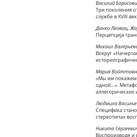
Василий Борисов
Три поколения о
службе в XVIII ве
Данко Леовац, Жа
Перцепција грани
Михаил Валерьев
Вокруг «Начерта
историографичес
Мария Войттовн
«Мы им покажем 
одной…». Метафо
аллегорических 
Людмила Василье
Специфика станов
стереотипах вос
Никита Сергеевич
Воспроизводя и с