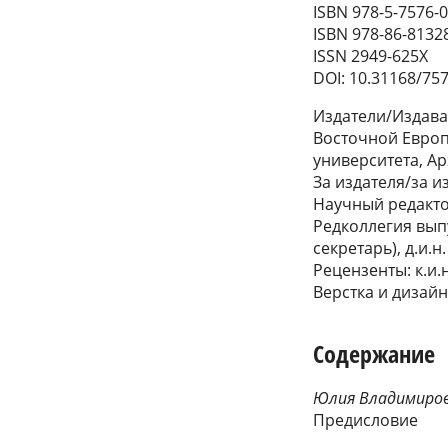
ISBN 978-5-7576-
ISBN 978-86-8132
ISSN 2949-625X
DOI: 10.31168/75
Издатели/Издава
Восточной Европ
университета, А
За издателя/за и
Научный редакт
Редколлегия выпус
секретарь), д.и.н
Рецензенты: к.и.н
Верстка и дизай
Содержание
Юлия Владимиро
Предисловие