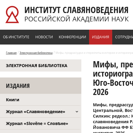
Перейти к основному содержанию
ИНСТИТУТ СЛАВЯНОВЕДЕНИЯ
РОССИЙСКОЙ АКАДЕМИИ НАУК
ОБ ИНСТИТУТЕ
НОВОСТИ
КОНФЕРЕНЦИИ
ИЗДАНИЯ
СОТРУДН
/
/
Главная
Электронная библиотека
Мифы, предрассудки и стереотипы в истории и историограф
Мифы, пред
ЭЛЕКТРОННАЯ БИБЛИОТЕКА
историогр
Юго-Восточ
ИЗДАНИЯ
2026
Книги
Мифы, предрассуд
Центральной, Вост
Журнал «Славяноведение»
Силкин; редкол.: 
славяноведения Р
Журнал «Slověne = Словѣне»
Йовановича ФФ БУ
институт, 2026. —