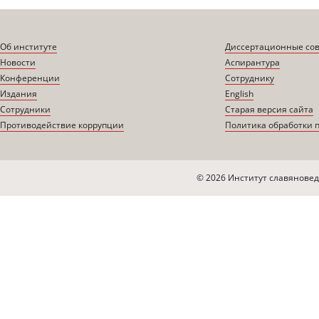
Об институте
Диссертационные со
Новости
Аспирантура
Конференции
Сотруднику
Издания
English
Сотрудники
Старая версия сайта
Противодействие коррупции
Политика обработки 
© 2026 Институт славяновед