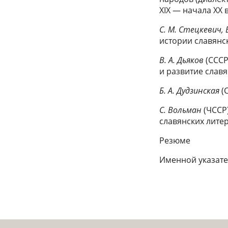
XIX — начала XX в
С. М. Стецкевич, В
истории славянс
В. А. Дьяков
(СССР
и развитие славян
Б. А. Дудзинская
(
С. Вольман
(ЧССР
славянских литер
Резюме
Именной указат