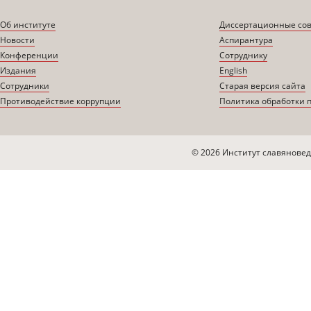
Об институте
Диссертационные со
Новости
Аспирантура
Конференции
Сотруднику
Издания
English
Сотрудники
Старая версия сайта
Противодействие коррупции
Политика обработки 
© 2026 Институт славяновед