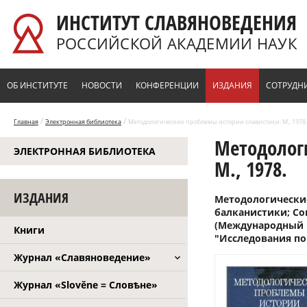
Перейти к основному содержанию
ИНСТИТУТ СЛАВЯНОВЕДЕНИЯ
РОССИЙСКОЙ АКАДЕМИИ НАУК
ОБ ИНСТИТУТЕ
НОВОСТИ
КОНФЕРЕНЦИИ
ИЗДАНИЯ
СОТРУДН
/
/
Главная
Электронная библиотека
Методологические проблемы истории славистики. М., 1978.
Методолог
ЭЛЕКТРОННАЯ БИБЛИОТЕКА
М., 1978.
ИЗДАНИЯ
Методологические
балканистики; Сов
(Международный к
Книги
"Исследования по
Журнал «Славяноведение»
Журнал «Slověne = Словѣне»