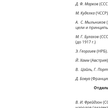
Д. Ф. Марков
(ССС
М. Куделка
(ЧССР)
A. С. Мыльников
(
цели и принцип
М. Г. Булахов
(ССС
(до 1917 г.)
Э. Георгиев
(НРБ).
Й. Хамм
(Австрия)
B. Цайль, Г. Пор
Д. Бовуа
(Франция
Отдел
В. И. Фрейдзон
(С
народов (диалек