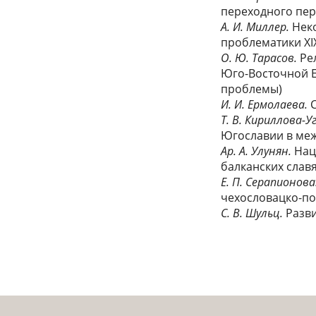
переходного пе
А. И. Миллер.
Нек
проблематики XI
О. Ю. Тарасов.
Ре
Юго-Восточной Е
проблемы)
И. И. Ермолаева.
Т. В. Кириллова-
Югославии в ме
Ар. А. Улунян.
Нац
балканских славя
Е. П. Серапионова
чехословацко-п
С. В. Шульц.
Разви