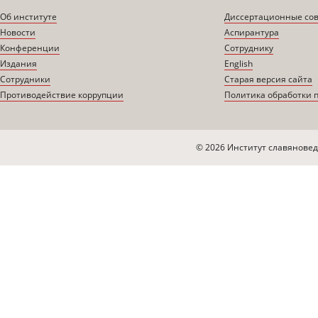
Об институте
Диссертационные со
Новости
Аспирантура
Конференции
Сотруднику
Издания
English
Сотрудники
Старая версия сайта
Противодействие коррупции
Политика обработки 
© 2026 Институт славяновед