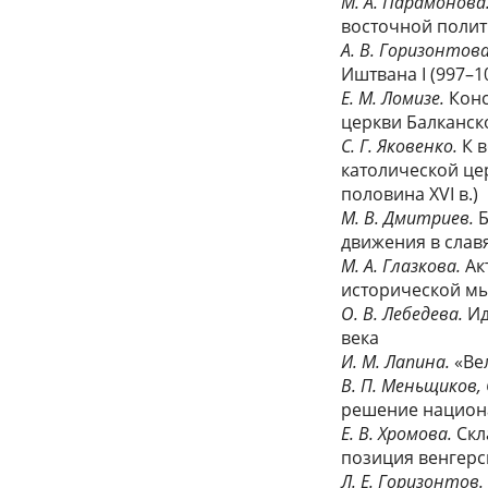
М. А. Парамонова
восточной полит
А. В. Горизонтов
Иштвана I (997–1
Е. М. Ломизе.
Конс
церкви Балканск
С. Г. Яковенко.
К 
католической це
половина XVI в.)
М. В. Дмитриев.
Б
движения в слав
М. А. Глазкова.
Ак
исторической мыс
О. В. Лебедева.
Ид
века
И. М. Лапина.
«Ве
В. П. Меньщиков,
решение национал
Е. В. Хромова.
Скл
позиция венгерс
Л. Е. Горизонтов