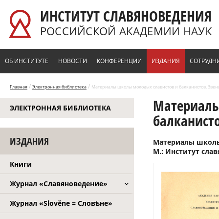
Перейти к основному содержанию
ИНСТИТУТ СЛАВЯНОВЕДЕНИЯ
РОССИЙСКОЙ АКАДЕМИИ НАУК
ОБ ИНСТИТУТЕ
НОВОСТИ
КОНФЕРЕНЦИИ
ИЗДАНИЯ
СОТРУДН
/
/
Главная
Электронная библиотека
Материалы школы молодых славистов и балканистов. Звениго
Материалы
ЭЛЕКТРОННАЯ БИБЛИОТЕКА
балканисто
ИЗДАНИЯ
Материалы школы 
М.: Институт слав
Книги
Журнал «Славяноведение»
Журнал «Slověne = Словѣне»