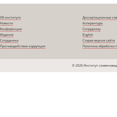
Об институте
Диссертационные со
Новости
Аспирантура
Конференции
Сотруднику
Издания
English
Сотрудники
Старая версия сайта
Противодействие коррупции
Политика обработки 
© 2026 Институт славяновед