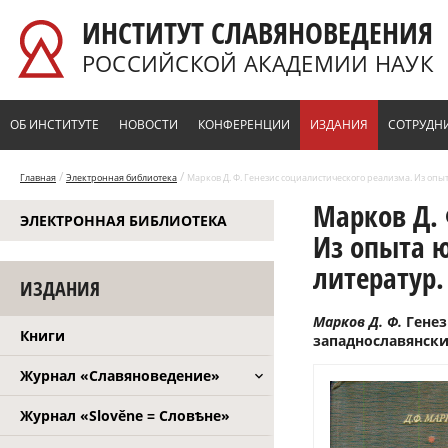
Перейти к основному содержанию
ИНСТИТУТ СЛАВЯНОВЕДЕНИЯ
РОССИЙСКОЙ АКАДЕМИИ НАУК
ОБ ИНСТИТУТЕ
НОВОСТИ
КОНФЕРЕНЦИИ
ИЗДАНИЯ
СОТРУДН
/
/
Главная
Электронная библиотека
Марков Д. Ф. Генезис социалистического реализма. Из опы
Марков Д. 
ЭЛЕКТРОННАЯ БИБЛИОТЕКА
Из опыта 
литератур. 
ИЗДАНИЯ
Марков Д. Ф.
Генез
Книги
западнославянских 
Журнал «Славяноведение»
Журнал «Slověne = Словѣне»