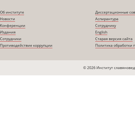
Об институте
Диссертационные со
Новости
Аспирантура
Конференции
Сотруднику
Издания
English
Сотрудники
Старая версия сайта
Противодействие коррупции
Политика обработки 
© 2026 Институт славяновед