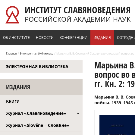
Перейти к основному содержанию
ИНСТИТУТ СЛАВЯНОВЕДЕНИЯ
РОССИЙСКОЙ АКАДЕМИИ НАУК
ОБ ИНСТИТУТЕ
НОВОСТИ
КОНФЕРЕНЦИИ
ИЗДАНИЯ
СОТРУДН
/
/
Главная
Электронная библиотека
Марьина В. В. Советский Союз и чехо-словацкий вопрос во в
Марьина В.
ЭЛЕКТРОННАЯ БИБЛИОТЕКА
вопрос во 
гг. Кн. 2: 1
ИЗДАНИЯ
Марьина В. В. Со
Книги
войны. 1939–1945 гг
Журнал «Славяноведение»
Журнал «Slověne = Словѣне»