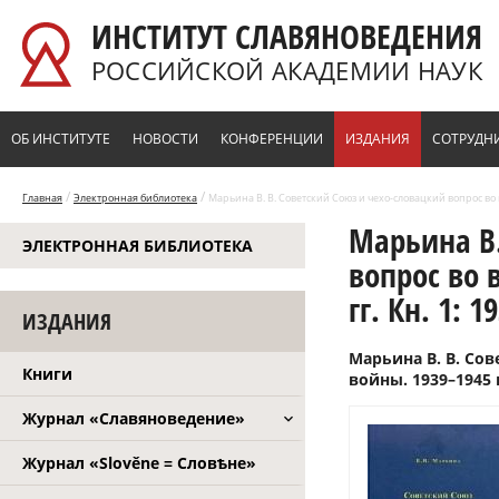
Перейти к основному содержанию
ИНСТИТУТ СЛАВЯНОВЕДЕНИЯ
РОССИЙСКОЙ АКАДЕМИИ НАУК
ОБ ИНСТИТУТЕ
НОВОСТИ
КОНФЕРЕНЦИИ
ИЗДАНИЯ
СОТРУДН
/
/
Главная
Электронная библиотека
Марьина В. В. Советский Союз и чехо-словацкий вопрос во в
Марьина В.
ЭЛЕКТРОННАЯ БИБЛИОТЕКА
вопрос во 
гг. Кн. 1: 1
ИЗДАНИЯ
Марьина В. В. Со
Книги
войны. 1939–1945 гг
Журнал «Славяноведение»
Журнал «Slověne = Словѣне»