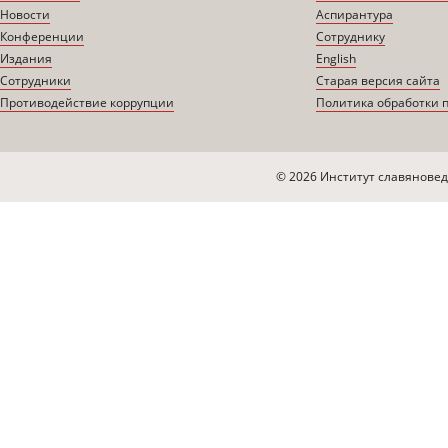
Новости
Аспирантура
Конференции
Сотруднику
Издания
English
Сотрудники
Старая версия сайта
Противодействие коррупции
Политика обработки 
© 2026 Институт славяновед