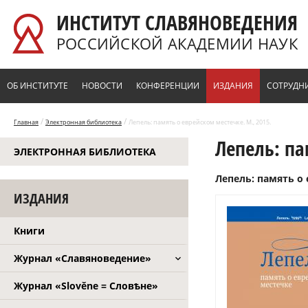
Перейти к основному содержанию
ИНСТИТУТ СЛАВЯНОВЕДЕНИЯ
РОССИЙСКОЙ АКАДЕМИИ НАУК
ОБ ИНСТИТУТЕ
НОВОСТИ
КОНФЕРЕНЦИИ
ИЗДАНИЯ
СОТРУДН
/
/
Главная
Электронная библиотека
Лепель: память о еврейском местечке. М., 2015.
Лепель: па
ЭЛЕКТРОННАЯ БИБЛИОТЕКА
Лепель: память о е
ИЗДАНИЯ
Книги
Журнал «Славяноведение»
Журнал «Slověne = Словѣне»