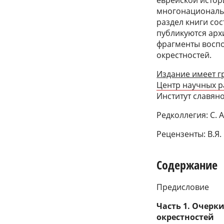
многонациональн
раздел книги со
публикуются арх
фрагменты восп
окрестностей.
Издание имеет 
Центр научных р
Институт славян
Редколлегия: С. А
Рецензенты: В.Я.
Содержание
Предисловие
Часть 1. Очерк
окрестностей