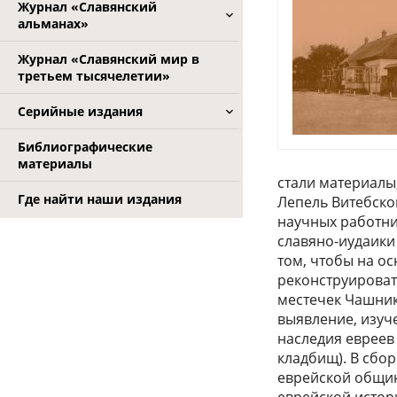
Журнал «Славянский
альманах»
Журнал «Славянский мир в
третьем тысячелетии»
Серийные издания
Библиографические
материалы
стали материалы,
Где найти наши издания
Лепель Витебско
научных работни
славяно-иудаики
том, чтобы на ос
реконструироват
местечек Чашник
выявление, изуч
наследия евреев
кладбищ). В сбо
еврейской общин
еврейской истор