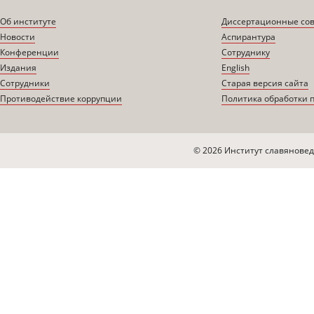
Об институте
Диссертационные со
Новости
Аспирантура
Конференции
Сотруднику
Издания
English
Сотрудники
Старая версия сайта
Противодействие коррупции
Политика обработки 
© 2026 Институт славяновед