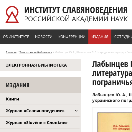
Перейти к основному содержанию
ИНСТИТУТ СЛАВЯНОВЕДЕНИЯ
РОССИЙСКОЙ АКАДЕМИИ НАУК
ОБ ИНСТИТУТЕ
НОВОСТИ
КОНФЕРЕНЦИИ
ИЗДАНИЯ
СОТРУДН
/
/
Главная
Электронная библиотека
Лабынцев Ю. А., Щавинская Л. Л. Народная литература бело
Лабынцев Ю
ЭЛЕКТРОННАЯ БИБЛИОТЕКА
литература
пограничья
ИЗДАНИЯ
Лабынцев Ю. А., Щ
Книги
украинского погра
Журнал «Славяноведение»
Журнал «Slověne = Словѣне»