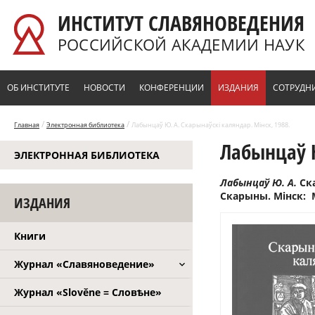
Перейти к основному содержанию
ИНСТИТУТ СЛАВЯНОВЕДЕНИЯ
РОССИЙСКОЙ АКАДЕМИИ НАУК
ОБ ИНСТИТУТЕ
НОВОСТИ
КОНФЕРЕНЦИИ
ИЗДАНИЯ
СОТРУДН
/
/
Главная
Электронная библиотека
Лабынцаў Ю. А. Скарынаўскі каляндар. Мінск, 1988.
Лабынцаў Ю
ЭЛЕКТРОННАЯ БИБЛИОТЕКА
Лабынцаў Ю. А.
Ска
Скарыны. Мінск: М
ИЗДАНИЯ
Книги
Журнал «Славяноведение»
Журнал «Slověne = Словѣне»