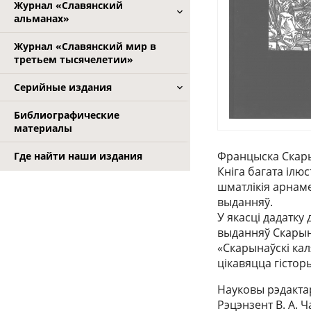
Журнал «Славянский
альманах»
Журнал «Славянский мир в
третьем тысячелетии»
Серийные издания
Библиографические
материалы
Францыска Скарын
Где найти наши издания
Кніга багата ілю
шматлікія арнам
выданняў.
У якасці дадатку
выданняў Скарын
«Скарынаўскі кал
цікавяцца гістор
Науковы рэдактар
Рэцэнзент В. А. 