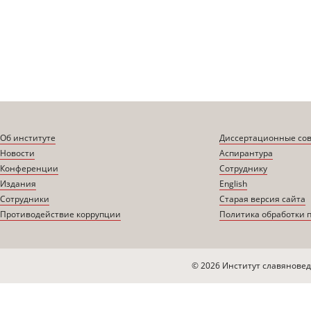
Об институте
Диссертационные со
Новости
Аспирантура
Конференции
Сотруднику
Издания
English
Сотрудники
Старая версия сайта
Противодействие коррупции
Политика обработки 
© 2026 Институт славяновед