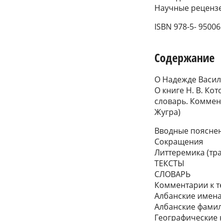
Научные рецензент
ISBN 978-5- 95006
Содержание
О Надежде Василь
О книге Н. В. Ко
словарь. Коммен
Жугра)
Вводные поясне
Сокращения
Литтеремика (тр
ТЕКСТЫ
СЛОВАРЬ
Комментарии к т
Албанские имена
Албанские фамили
Географические 