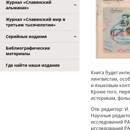
Журнал «Славянский
альманах»
Журнал «Славянский мир в
третьем тысячелетии»
Серийные издания
Библиографические
материалы
Где найти наши издания
Книга будет инт
лингвистам, осо
и языковым конт
Кроме того, пер
историкам, фоль
Отв. редактор: И.
Научные редакторы
исследований РАН;
исследований Р