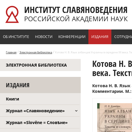
Перейти к основному содержанию
ИНСТИТУТ СЛАВЯНОВЕДЕНИЯ
РОССИЙСКОЙ АКАДЕМИИ НАУК
ОБ ИНСТИТУТЕ
НОВОСТИ
КОНФЕРЕНЦИИ
ИЗДАНИЯ
СОТРУДН
/
/
Главная
Электронная библиотека
Котова Н. В. Язык албанцев Украины в середине ХХ века. Те
Котова Н. 
ЭЛЕКТРОННАЯ БИБЛИОТЕКА
века. Текс
ИЗДАНИЯ
Котова Н. В. Язык
Комментарии. М.: Я
Книги
Журнал «Славяноведение»
Журнал «Slověne = Словѣне»