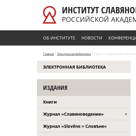
Перейти к основному содержанию
ИНСТИТУТ СЛАВЯНО
РОССИЙСКОЙ АКАДЕ
ОБ ИНСТИТУТЕ
НОВОСТИ
КОНФЕРЕНЦ
/
/
Главная
Электронная библиотека
Классы и социальные слои: исто
ЭЛЕКТРОННАЯ БИБЛИОТЕКА
ИЗДАНИЯ
Книги
Журнал «Славяноведение»
Журнал «Slověne = Словѣне»