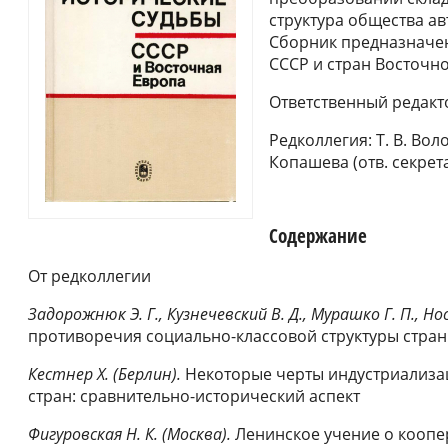
структура общества а
Сборник предназначен
СССР и стран Восточн
Ответственный редакто
Редколлегия: Т. В. Вол
Копашева (отв. секрета
Содержание
От редколлегии
Задорожнюк Э. Г., Кузнечевский В. Д., Мурашко Г. П., Но
противоречия социально-классовой структуры стран
Кестнер Х. (Берлин).
Некоторые черты индустриализа
стран: сравнительно-исторический аспект
Фигуровская Н. К. (Москва).
Ленинское учение о коопе