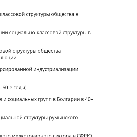
классовой структуры общества в
ии социально-классовой структуры в
овой структуры общества
волюции
орсированной индустриализации
–60-е годы)
 и социальных групп в Болгарии в 40–
оциальной структуры румынского
кого мелкотоварного сектора в СФРЮ