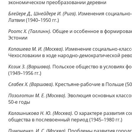
экономическом преобразовании деревни
Блейере Д., Шнейдере И. (Рига).
Изменения социально-
Латвии (1940–1950 гг.)
Роотс Х. (Таллинн).
Общее и особенное в формирован
Эстонии
Копашева М. И. (Москва).
Изменение социально-класс
Чехословакии в ходе народно-демократической ре
Козик З. (Варшава).
Польское общество в условиях ф
(1949–1956 гг.)
Слабек Х. (Варшава).
Крестьяне-рабочие в Польше (50
Позолотин М. Е. (Москва).
Эволюция основных классов
50-е годы
Калашникова Н. Ю. (Москва).
О характере развития с
общества в послевоенный период (1945–1980 гг.)
Пимоненко И. С. (Москва).
Проблемы развития городс