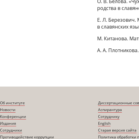
О. В. Белова. «Ч
родства в славя
Е. Л. Березович
в славянских язы
М. Китанова. Ма
А. А. Плотников
Об институте
Диссертационные со
Новости
Аспирантура
Конференции
Сотруднику
Издания
English
Сотрудники
Старая версия сайта
Противодействие коррупции
Политика обработки 