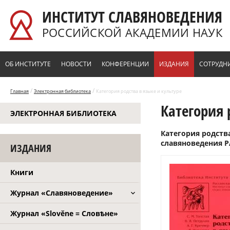
Перейти к основному содержанию
ИНСТИТУТ СЛАВЯНОВЕДЕНИЯ
РОССИЙСКОЙ АКАДЕМИИ НАУК
ОБ ИНСТИТУТЕ
НОВОСТИ
КОНФЕРЕНЦИИ
ИЗДАНИЯ
СОТРУДН
/
/
Главная
Электронная библиотека
Категория родства в языке и культуре
Категория 
ЭЛЕКТРОННАЯ БИБЛИОТЕКА
Категория родства
славяноведения РАН
ИЗДАНИЯ
Книги
Журнал «Славяноведение»
Журнал «Slověne = Словѣне»