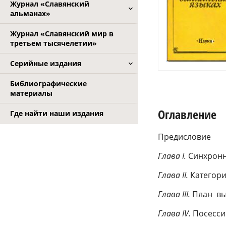
Журнал «Славянский
альманах»
Журнал «Славянский мир в
третьем тысячелетии»
Серийные издания
Библиографические
материалы
Оглавление
Где найти наши издания
Предисловие
Глава
I.
Синхронн
Глава
II.
Категор
Глава
III.
План вы
Глава
IV.
Посесси