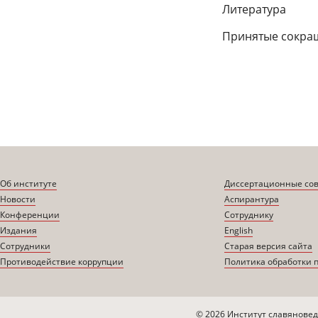
Литература
Принятые сокра
Об институте
Диссертационные со
Новости
Аспирантура
Конференции
Сотруднику
Издания
English
Сотрудники
Старая версия сайта
Противодействие коррупции
Политика обработки 
© 2026 Институт славяновед