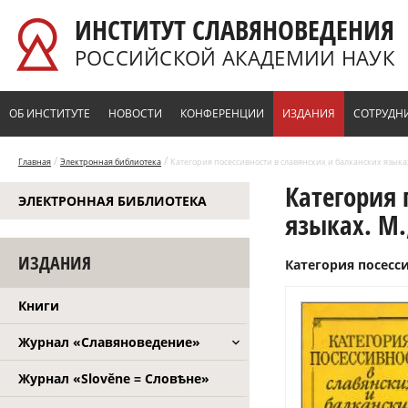
Перейти к основному содержанию
ИНСТИТУТ СЛАВЯНОВЕДЕНИЯ
РОССИЙСКОЙ АКАДЕМИИ НАУК
ОБ ИНСТИТУТЕ
НОВОСТИ
КОНФЕРЕНЦИИ
ИЗДАНИЯ
СОТРУДН
/
/
Главная
Электронная библиотека
Категория посессивности в славянских и балканских языках.
Категория 
ЭЛЕКТРОННАЯ БИБЛИОТЕКА
языках. М.,
ИЗДАНИЯ
Категория посесси
Книги
Журнал «Славяноведение»
Журнал «Slověne = Словѣне»