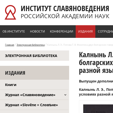
Перейти к основному содержанию
ИНСТИТУТ СЛАВЯНОВЕДЕНИЯ
РОССИЙСКОЙ АКАДЕМИИ НАУК
ОБ ИНСТИТУТЕ
НОВОСТИ
КОНФЕРЕНЦИИ
ИЗДАНИЯ
СОТРУДН
/
/
Главная
Электронная библиотека
Калнынь Л. Э., Попова Т. В. Фонетика двух болгарских го
Калнынь Л.
ЭЛЕКТРОННАЯ БИБЛИОТЕКА
болгарски
разной яз
ИЗДАНИЯ
Выпущен дополни
Книги
Калнынь Л. Э., П
условиях разной я
Журнал «Славяноведение»
Журнал «Slověne = Словѣне»