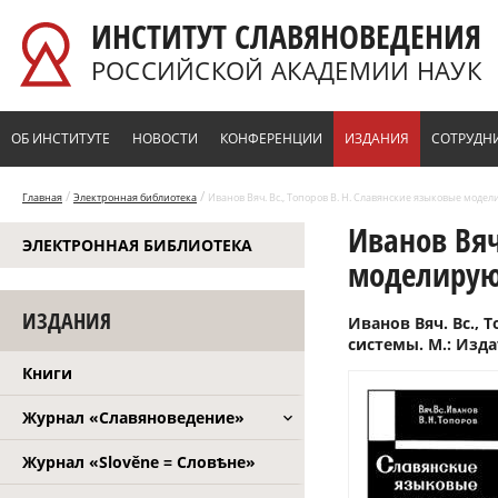
Перейти к основному содержанию
ИНСТИТУТ СЛАВЯНОВЕДЕНИЯ
РОССИЙСКОЙ АКАДЕМИИ НАУК
ОБ ИНСТИТУТЕ
НОВОСТИ
КОНФЕРЕНЦИИ
ИЗДАНИЯ
СОТРУДН
/
/
Главная
Электронная библиотека
Иванов Вяч. Вс., Топоров В. Н. Славянские языковые моде
Иванов Вяч
ЭЛЕКТРОННАЯ БИБЛИОТЕКА
моделирую
ИЗДАНИЯ
Иванов Вяч. Вс.,
системы. М.: Изда
Книги
Журнал «Славяноведение»
Журнал «Slověne = Словѣне»