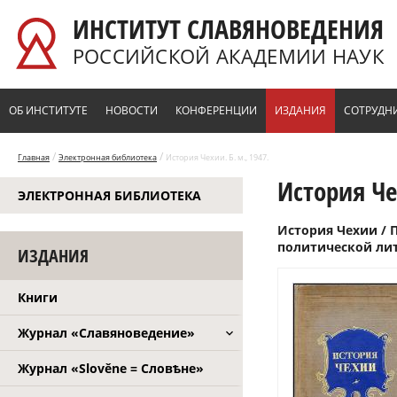
Перейти к основному содержанию
ИНСТИТУТ СЛАВЯНОВЕДЕНИЯ
РОССИЙСКОЙ АКАДЕМИИ НАУК
ОБ ИНСТИТУТЕ
НОВОСТИ
КОНФЕРЕНЦИИ
ИЗДАНИЯ
СОТРУДН
/
/
Главная
Электронная библиотека
История Чехии. Б. м., 1947.
История Чех
ЭЛЕКТРОННАЯ БИБЛИОТЕКА
История Чехии / П
политической лит
ИЗДАНИЯ
Книги
Журнал «Славяноведение»
Журнал «Slověne = Словѣне»