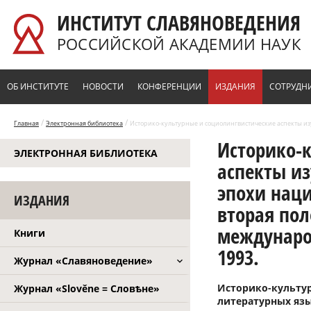
Перейти к основному содержанию
ИНСТИТУТ СЛАВЯНОВЕДЕНИЯ
РОССИЙСКОЙ АКАДЕМИИ НАУК
ОБ ИНСТИТУТЕ
НОВОСТИ
КОНФЕРЕНЦИИ
ИЗДАНИЯ
СОТРУДН
/
/
Главная
Электронная библиотека
Историко-культурные и социолингвистические аспекты изу
Историко-
ЭЛЕКТРОННАЯ БИБЛИОТЕКА
Тезисы докладов международной конференции. Ноябрь 1993 г. М., 1993.
аспекты и
эпохи наци
ИЗДАНИЯ
вторая пол
международ
Книги
1993.
Журнал «Славяноведение»
Историко-культур
Журнал «Slověne = Словѣне»
литературных язы