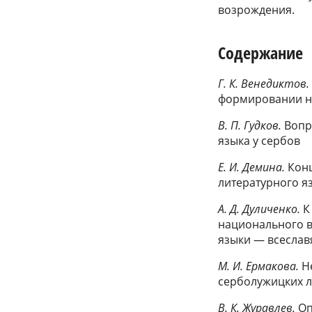
возрождения.
Содержание
Г. К. Венедиктов.
формировании н
В. П. Гудков.
Вопро
языка у сербов
Е. И. Демина.
Конц
литературного я
А. Д. Дуличенко.
К
национального 
языки — всеслав
М. И. Ермакова.
Не
серболужицких л
В. К. Журавлев.
Оп