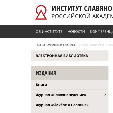
Перейти к основному содержанию
ИНСТИТУТ СЛАВЯНО
РОССИЙСКОЙ АКАДЕ
ОБ ИНСТИТУТЕ
НОВОСТИ
КОНФЕРЕНЦ
/
/
Главная
Электронная библиотека
Интерлинеарная славяно-гречес
ЭЛЕКТРОННАЯ БИБЛИОТЕКА
ИЗДАНИЯ
Книги
Журнал «Славяноведение»
Журнал «Slověne = Словѣне»