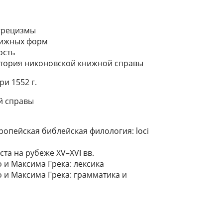
 грецизмы
нижных форм
ость
стория никоновской книжной справы
и 1552 г.
ой справы
ропейская библейская филология: loci
ста на рубеже XV–XVI вв.
 и Максима Грека: лексика
о и Максима Грека: грамматика и