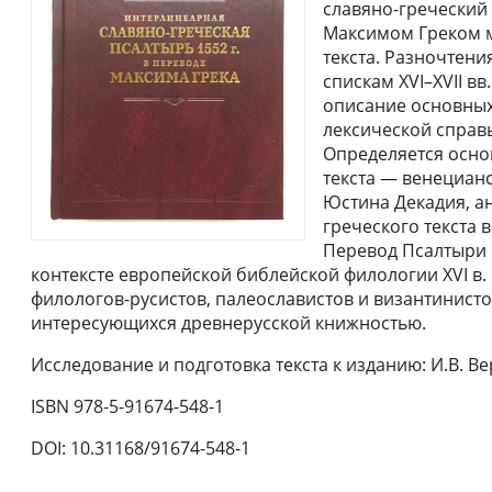
славяно-греческий
Максимом Греком 
текста. Разночтен
спискам XVI–XVII в
описание основных
лексической справ
Определяется осно
текста — венецианс
Юстина Декадия, а
греческого текста 
Перевод Псалтыри 
контексте европейской библейской филологии XVI в.
филологов-русистов, палеославистов и византинистов
интересующихся древнерусской книжностью.
Исследование и подготовка текста к изданию: И.В. В
ISBN 978-5-91674-548-1
DOI: 10.31168/91674-548-1