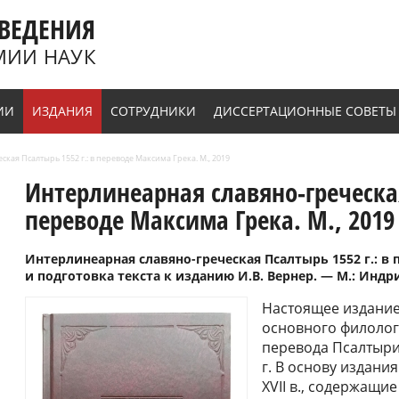
ВЕДЕНИЯ
МИИ НАУК
ИИ
ИЗДАНИЯ
СОТРУДНИКИ
ДИССЕРТАЦИОННЫЕ СОВЕТЫ
кая Пcалтырь 1552 г.: в переводе Максима Грека. М., 2019
Интерлинеарная славяно-греческая
переводе Максима Грека. М., 2019
Интерлинеарная славяно-греческая Пcалтырь 1552 г.: в
и подготовка текста к изданию И.В. Вернер. — М.: Индрик
Настоящее издание
основного филолог
перевода Псалтыри
г. В основу издани
XVII в., содержащ