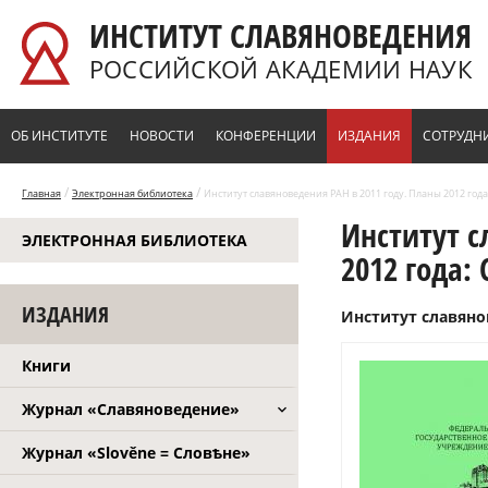
Перейти к основному содержанию
ИНСТИТУТ СЛАВЯНОВЕДЕНИЯ
РОССИЙСКОЙ АКАДЕМИИ НАУК
ОБ ИНСТИТУТЕ
НОВОСТИ
КОНФЕРЕНЦИИ
ИЗДАНИЯ
СОТРУДН
/
/
Главная
Электронная библиотека
Институт славяноведения РАН в 2011 году. Планы 2012 года:
Институт с
ЭЛЕКТРОННАЯ БИБЛИОТЕКА
2012 года: 
ИЗДАНИЯ
Институт славянов
Книги
Журнал «Славяноведение»
Журнал «Slověne = Словѣне»