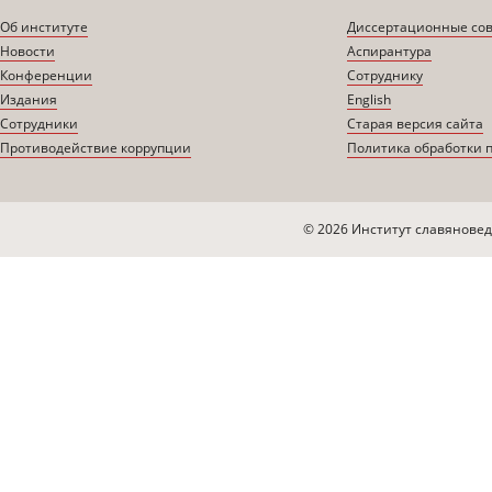
Об институте
Диссертационные со
Новости
Аспирантура
Конференции
Сотруднику
Издания
English
Сотрудники
Старая версия сайта
Противодействие коррупции
Политика обработки 
© 2026 Институт славяновед