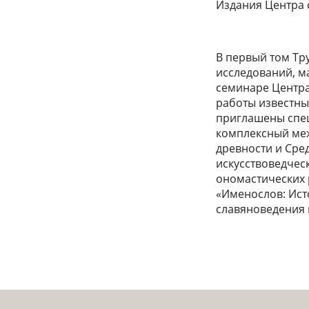
Издания Центра 
В первый том Тр
исследований, м
семинаре Центра,
работы известны
приглашены спец
комплексный ме
древности и Сре
искусствоведчес
ономастиче­ских
«Именослов: Ист
славяноведения в