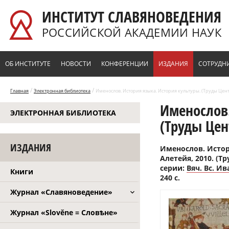
Перейти к основному содержанию
ИНСТИТУТ СЛАВЯНОВЕДЕНИЯ
РОССИЙСКОЙ АКАДЕМИИ НАУК
ОБ ИНСТИТУТЕ
НОВОСТИ
КОНФЕРЕНЦИИ
ИЗДАНИЯ
СОТРУДН
/
/
Главная
Электронная библиотека
Именослов. История языка. История культуры. (Труды Цент
Именослов.
ЭЛЕКТРОННАЯ БИБЛИОТЕКА
(Труды Цен
ИЗДАНИЯ
Именослов. Истор
Алетейя, 2010. (Т
серии:
Вяч. Вс. И
Книги
240 с.
Журнал «Славяноведение»
Журнал «Slověne = Словѣне»