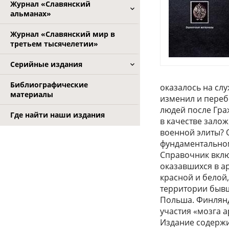
Журнал «Славянский
альманах»
Журнал «Славянский мир в
третьем тысячелетии»
Серийные издания
Библиографические
оказалось на слу
материалы
изменил и переб
людей после Гра
Где найти наши издания
в качестве зало
военной элиты? 
фундаментально
Справочник вклю
оказавшихся в а
красной и белой
территории бывш
Польша. Финлянд
участия «мозга а
Издание содержи