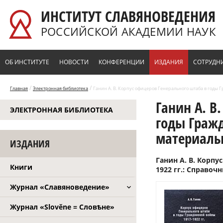
Перейти к основному содержанию
ИНСТИТУТ СЛАВЯНОВЕДЕНИЯ
РОССИЙСКОЙ АКАДЕМИИ НАУК
ОБ ИНСТИТУТЕ
НОВОСТИ
КОНФЕРЕНЦИИ
ИЗДАНИЯ
СОТРУДН
/
/
Главная
Электронная библиотека
Ганин А. В. Корпус офицеров Генерального штаба в годы 
Ганин А. В
ЭЛЕКТРОННАЯ БИБЛИОТЕКА
годы Гражд
материал
ИЗДАНИЯ
Ганин А. В. Корп
Книги
1922 гг.: Справочн
Журнал «Славяноведение»
Журнал «Slověne = Словѣне»