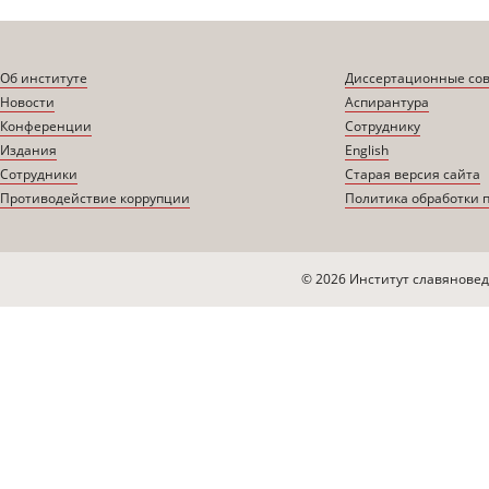
Об институте
Диссертационные со
Новости
Аспирантура
Конференции
Сотруднику
Издания
English
Сотрудники
Старая версия сайта
Противодействие коррупции
Политика обработки 
© 2026 Институт славяновед