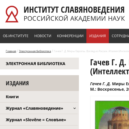
Перейти к основному содержанию
ИНСТИТУТ СЛАВЯНОВЕДЕНИЯ
РОССИЙСКОЙ АКАДЕМИИ НАУК
ОБ ИНСТИТУТЕ
НОВОСТИ
КОНФЕРЕНЦИИ
ИЗДАНИЯ
СОТРУДН
/
/
Главная
Электронная библиотека
Гачев Г. Д. Миры Европы. Взгляд из России. Италия (Интелл
Гачев Г. Д
ЭЛЕКТРОННАЯ БИБЛИОТЕКА
(Интеллект
ИЗДАНИЯ
Гачев Г. Д.
Миры Ев
М.: Воскресенье, 20
Книги
Журнал «Славяноведение»
Журнал «Slověne = Словѣне»