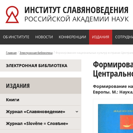
Перейти к основному содержанию
ИНСТИТУТ СЛАВЯНОВЕДЕНИЯ
РОССИЙСКОЙ АКАДЕМИИ НАУК
ОБ ИНСТИТУТЕ
НОВОСТИ
КОНФЕРЕНЦИИ
ИЗДАНИЯ
СОТРУДН
/
/
Главная
Электронная библиотека
Формирование национальных культур в странах Центральн
Формирова
ЭЛЕКТРОННАЯ БИБЛИОТЕКА
Центрально
ИЗДАНИЯ
Формирование на
Европы. М.: Наука,
Книги
Журнал «Славяноведение»
Журнал «Slověne = Словѣне»