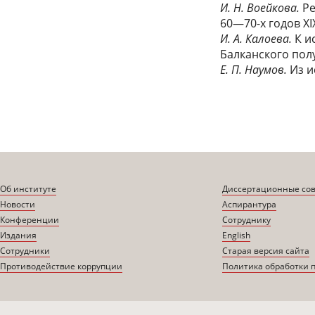
И. Н. Воейкова.
Ре
60—70-х годов XIX
И. А. Калоева.
К и
Балканского полуо
Е. П. Наумов.
Из и
Об институте
Диссертационные со
Новости
Аспирантура
Конференции
Сотруднику
Издания
English
Сотрудники
Старая версия сайта
Противодействие коррупции
Политика обработки 