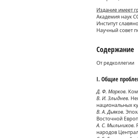
Издание имеет 
Академия наук С
Институт славян
Научный совет п
Содержание
От редколлегии
I. Общие пробл
Д. Ф. Марков.
Ком
В. И. Злыднев.
Нек
национальных ку
В. А. Дьяков.
Эпох
Восточной Европ
А. С. Мыльников.
Р
народов Центра