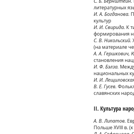
С. Б. Бернштейн.
литературных яз
И. А. Богданова.
П
культур
И. И. Свирида.
К т
формирования н
С. В. Никольский.
(на материале ч
А. А. Гершкович, 
становления нац
И. Ф. Бэлза.
Между
национальных ку
И. И. Лещиловская
В. Е. Гусев.
Фолькл
славянских наро
II. Культура на
А. В. Липатов.
Ев
Польше XVIII в. 
Л. А. Софронова.
С