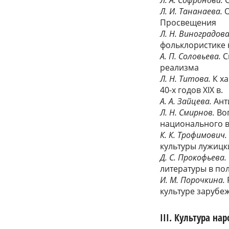
Л. И. Тананаева.
О
Просвещения
Л. Н. Виноградова
фольклористике н
А. П. Соловьева.
С
реализма
Л. Н. Титова.
К ха
40-х годов XIX в.
А. А. Зайцева.
Анти
Л. Н. Смирнов.
Воп
национального 
К. К. Трофимович.
культуры лужицки
Д. С. Прокофьева.
литературы в по
И. М. Порочкина.
культуре зарубе
III. Культура н