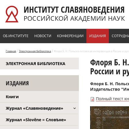
Перейти к основному содержанию
ИНСТИТУТ СЛАВЯНОВЕДЕНИЯ
РОССИЙСКОЙ АКАДЕМИИ НАУК
ОБ ИНСТИТУТЕ
НОВОСТИ
КОНФЕРЕНЦИИ
ИЗДАНИЯ
СОТРУДН
/
/
Главная
Электронная библиотека
Флоря Б. Н. Польско-литовская интервенция в России и русс
Флоря Б. Н
ЭЛЕКТРОННАЯ БИБЛИОТЕКА
России и р
ИЗДАНИЯ
Флоря Б. Н. Польс
Издательство "Ин
Книги
Полный текст к
Журнал «Славяноведение»
Журнал «Slověne = Словѣне»