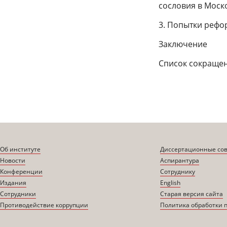
сословия в Моск
3. Попытки рефо
Заключение
Список сокраще
Об институте
Диссертационные со
Новости
Аспирантура
Конференции
Сотруднику
Издания
English
Сотрудники
Старая версия сайта
Противодействие коррупции
Политика обработки 