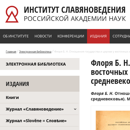
Перейти к основному содержанию
ИНСТИТУТ СЛАВЯНОВЕДЕНИЯ
РОССИЙСКОЙ АКАДЕМИИ НАУК
ОБ ИНСТИТУТЕ
НОВОСТИ
КОНФЕРЕНЦИИ
ИЗДАНИЯ
СОТРУДН
/
/
Главная
Электронная библиотека
Флоря Б. Н. Отношения государства и церкви у восточных и
Флоря Б. Н
ЭЛЕКТРОННАЯ БИБЛИОТЕКА
восточных 
средневеко
ИЗДАНИЯ
Флоря Б. Н.
Отноше
Книги
средневековья). М
Журнал «Славяноведение»
Журнал «Slověne = Словѣне»