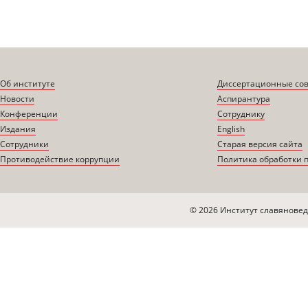
Об институте
Диссертационные со
Новости
Аспирантура
Конференции
Сотруднику
Издания
English
Сотрудники
Старая версия сайта
Противодействие коррупции
Политика обработки 
© 2026 Институт славяновед