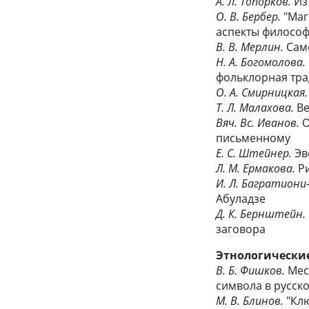
A. Л. Топорков.
Из
О. В. Бербер.
"Маг
аспекты философ
B. В. Мерлин.
Само
Н. А. Богомолова.
фольклорная тр
О. А. Смирницкая.
Т. Л. Малахова.
Ве
Вяч. Вс. Иванов.
О
письменному
Е. С. Штейнер.
Эв
Л. М. Ермакова.
Ри
И. Л. Багратиони
Абуладзе
Д. К. Бернштейн.
заговора
Этнологические
В. Б. Фишков.
Мес
символа в русск
М. В. Блинов.
"Клю