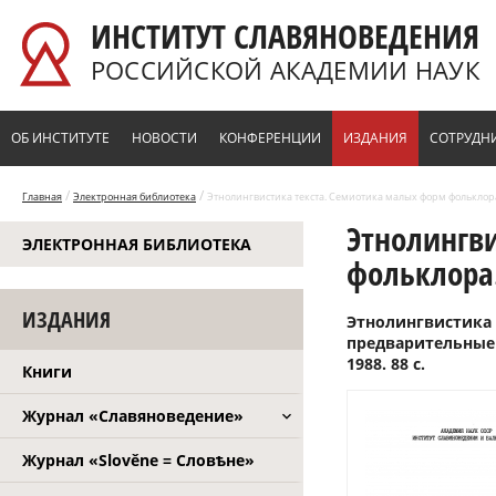
Перейти к основному содержанию
ИНСТИТУТ СЛАВЯНОВЕДЕНИЯ
РОССИЙСКОЙ АКАДЕМИИ НАУК
ОБ ИНСТИТУТЕ
НОВОСТИ
КОНФЕРЕНЦИИ
ИЗДАНИЯ
СОТРУДН
/
/
Главная
Электронная библиотека
Этнолингвистика текста. Семиотика малых форм фольклора. I
Этнолингв
ЭЛЕКТРОННАЯ БИБЛИОТЕКА
фольклора. 
ИЗДАНИЯ
Этнолингвистика 
предварительные 
1988. 88 с.
Книги
Журнал «Славяноведение»
Журнал «Slověne = Словѣне»