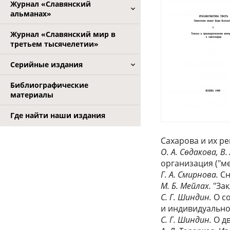
Журнал «Славянский
альманах»
Журнал «Славянский мир в
третьем тысячелетии»
Серийные издания
Библиографические
материалы
Где найти наши издания
Сахарова и их р
О. А. Сѳдакова, В.
организация ("ме
Г. А. Смирнова.
Сн
М. Б. Мейлах.
"Зак
C. Г. Шиндин.
О со
и индивидуально
С. Г. Шиндин.
О дв