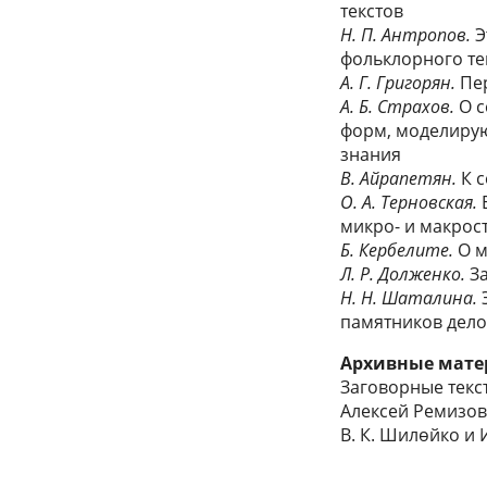
текстов
Н. П. Антропов.
Э
фольклорного те
А. Г. Григорян.
Пер
A. Б. Страхов.
О с
форм, моделирую
знания
B. Айрапетян.
К с
О. А. Терновская.
Е
микро- и макрост
Б. Кербелите.
О м
Л. Р. Долженко.
За
Н. Н. Шаталина.
Э
памятников дело
Архивные мате
Заговорные текс
Алексей Ремизов
В. К. Шилѳйко и 