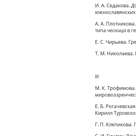
И. А. Седакова.
Д
южнославянских
A. А. Плотников
типа
чесница
в г
Е. С. Чирьева. 
Т. М. Николаева.
III
М. К. Трофимова. 
мировоззренческ
Е. Б. Рогачевска
Кирилл Туровск
Г. П. Клепикова.
С. И. Гиндин. Р