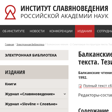
Перейти к основному содержанию
ИНСТИТУТ СЛАВЯНОВЕДЕНИЯ
РОССИЙСКОЙ АКАДЕМИИ НАУК
ОБ ИНСТИТУТЕ
НОВОСТИ
КОНФЕРЕНЦИИ
ИЗДАНИЯ
СОТРУДН
/
/
Главная
Электронная библиотека
Балканские чтения – 2. Симпозиум по структуре текста. Тез
Балканские
ЭЛЕКТРОННАЯ БИБЛИОТЕКА
текста. Те
ИЗДАНИЯ
Балканские чтения
1992.
Книги
Полный текст с
Журнал «Славяноведение»
Редакторы-состав
Журнал «Slověne = Словѣне»
Содержание