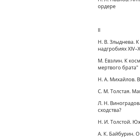
ордере
II
Н. В. Злыднева.
надгробиях XIV–X
М. Евзлин. К ко
мертвого брата"
Н. А. Михайлов.
С. М. Толстая. М
Л. Н. Виноградов
сходства?
Н. И. Толстой. 
А. К. Байбурин. 