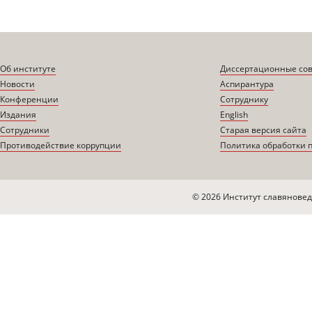
Об институте
Диссертационные со
Новости
Аспирантура
Конференции
Сотруднику
Издания
English
Сотрудники
Старая версия сайта
Противодействие коррупции
Политика обработки 
© 2026 Институт славяновед