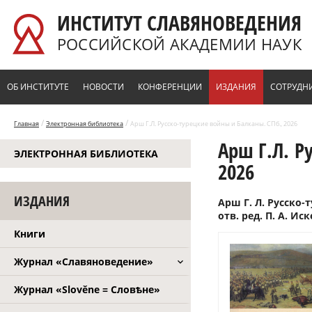
Перейти к основному содержанию
ИНСТИТУТ СЛАВЯНОВЕДЕНИЯ
РОССИЙСКОЙ АКАДЕМИИ НАУК
ОБ ИНСТИТУТЕ
НОВОСТИ
КОНФЕРЕНЦИИ
ИЗДАНИЯ
СОТРУДН
/
/
Главная
Электронная библиотека
Арш Г.Л. Русско-турецкие войны и Балканы. СПб., 2026
Арш Г.Л. Р
ЭЛЕКТРОННАЯ БИБЛИОТЕКА
2026
ИЗДАНИЯ
Арш Г. Л. Русско-т
отв. ред. П. А. Иск
Книги
Журнал «Славяноведение»
Журнал «Slověne = Словѣне»