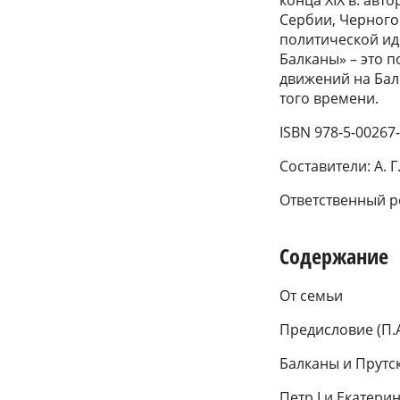
конца XIX в. ав
Сербии, Черного
политической ид
Балканы» – это 
движений на Бал
того времени.
ISBN 978-5-00267
Составители: А. Г
Ответственный ре
Содержание
От семьи
Предисловие (П.
Балканы и Прутс
Петр I и Екатери