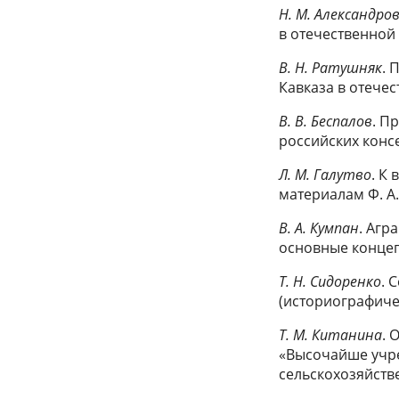
Н. М. Александро
в отечественной
В. Н. Ратушняк
. 
Кавказа в отечес
В. В. Беспалов
. П
российских консе
Л. М. Галутво
. К
материалам Ф. А
В. А. Кумпан
. Агр
основные конце
Т. Н. Сидоренко
. 
(историографиче
Т. М. Китанина
. 
«Высочайше учре
сельскохозяйстве