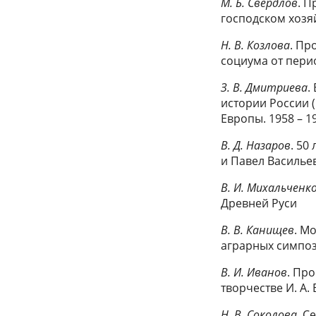
М. Б. Свердлов
. 
господском хозяй
Н. В. Козлова
. Пр
социума от перио
З. В. Дмитриева
.
истории России 
Европы. 1958 – 19
В. Д. Назаров
. 50
и Павел Василье
В. И. Михальченк
Древней Руси
В. В. Канищев
. М
аграрных симпоз
В. И. Иванов
. Пр
творчестве И. А. 
Н. В. Соколова
. С