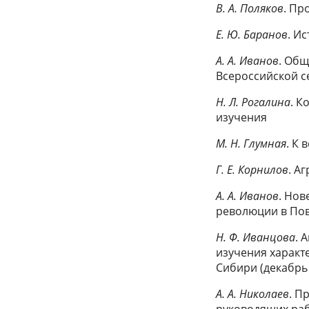
В. А. Поляков
. Пр
Е. Ю. Баранов
. И
А. А. Иванов
. Общ
Всероссийской с
Н. Л. Рогалина
. К
изучения
М. Н. Глумная
. К
Г. Е. Корнилов
. А
А. А. Иванов
. Но
революции в Пово
Н. Ф. Иванцова
. 
изучения характ
Сибири (декабрь 
А. А. Николаев
. П
руководящих ра