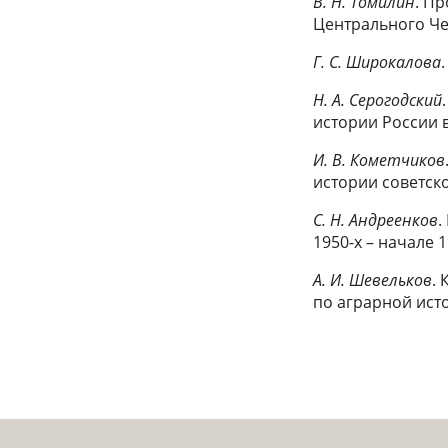
В. Н. Томилин
. П
Центрального Ч
Г. С. Широкалова
Н. А. Серогодский
истории России в
И. В. Кометчиков
истории советско
С. Н. Андреенков
.
1950-х – начале 1
А. И. Шевельков
.
по аграрной исто