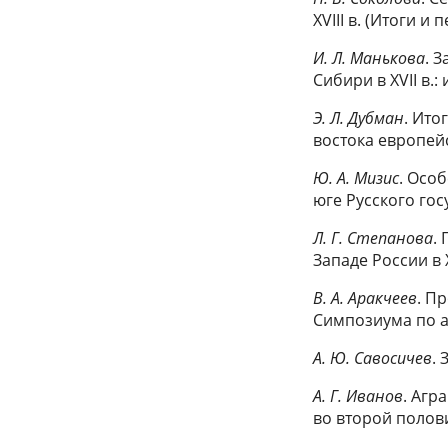
XVIII в. (Итоги и
И. Л. Манькова
. 
Сибири в XVII в.:
Э. Л. Дубман
. Ито
востока европейс
Ю. А. Мизис
. Осо
юге Русского гос
Л. Г. Степанова
.
Западе России в 
В. А. Аракчеев
. П
Симпозиума по 
А. Ю. Савосичев
.
А. Г. Иванов
. Агр
во второй полови