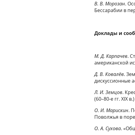
В. В. Морозан
. О
Бессарабии в пер
Доклады и сообщ
М. Д. Карпачев
. 
американской и
Д. В. Ковалёв
. Зе
дискуссионные а
Л. И. Земцов
. Кр
(60–80-е гг. XIX в.)
О. И. Марискин
. 
Поволжья в пор
О. А. Сухова
. «Об