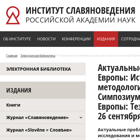
Перейти к основному содержанию
ИНСТИТУТ СЛАВЯНОВЕДЕНИЯ
РОССИЙСКОЙ АКАДЕМИИ НАУК
ОБ ИНСТИТУТЕ
НОВОСТИ
КОНФЕРЕНЦИИ
ИЗДАНИЯ
СОТРУДН
/
/
Главная
Электронная библиотека
Актуальные проблемы аграрной истории Восточной Европы
Актуальны
ЭЛЕКТРОННАЯ БИБЛИОТЕКА
истории Восточной Европы: Тезисы докладов и сообщений. Вологда, 23–26 сентября 2008 г. М., 2008
Европы: И
методологи
ИЗДАНИЯ
Симпозиум
Европы: Те
Книги
26 сентября
Журнал «Славяноведение»
Актуальные проб
Журнал «Slověne = Словѣне»
исследования и м