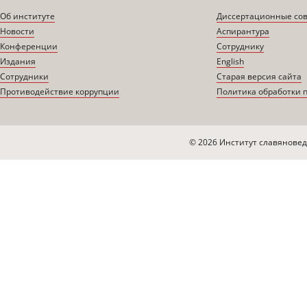
Об институте
Диссертационные со
Новости
Аспирантура
Конференции
Сотруднику
Издания
English
Сотрудники
Старая версия сайта
Противодействие коррупции
Политика обработки 
© 2026 Институт славяновед