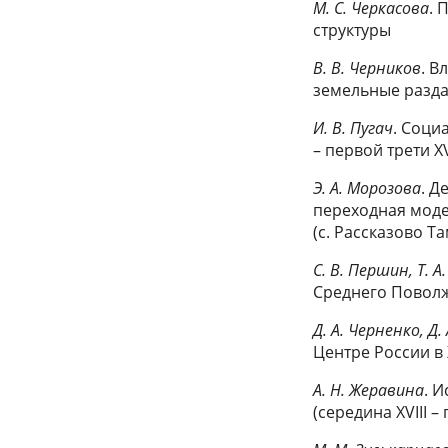
М. С. Черкасова
. 
структуры
В. В. Черников
. В
земельные раздач
И. В. Пугач
. Соци
– первой трети XV
Э. А. Морозова
. Д
переходная моде
(с. Рассказово Та
С. В. Першин, Т. 
Среднего Поволж
Д. А. Черненко, Д.
Центре России в X
А. Н. Жеравина
. 
(середина XVIII –