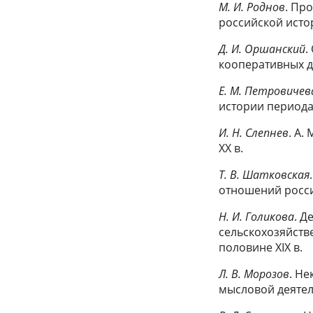
М. И. Роднов
. Пр
российской истор
Д. И. Оршанский
.
кооперативных де
Е. М. Петровичев
истории период
И. Н. Слепнев
. А.
XX в.
Т. В. Шатковская
отношений росси
Н. И. Голикова
. Д
сельскохозяйств
половине XIX в.
Л. В. Морозов
. Н
мысловой деятель