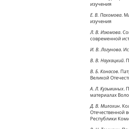
изучения
Е. В. Пахомова
. М
изучения
Л. В. Изюмова
. С
современной ис
И. В. Логунова
. И
В. В. Наухацкий
. 
В. Б. Конасов
. Па
Великой Отечес
А. Л. Кузьминых
. 
материалах Воло
Д. В. Милохин
. К
Отечественной в
Республики Коми