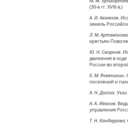
М. М. Зулькарнае
(30-е гг. XVIII в.)
А. И. Акманов
. Ис
земель Российс
Л. М. Артамонов
крестьян Поволж
Ю. Н. Смирнов
. 
движения в ходе
России во второй 
К. М. Ячменихин
.
поселений и пах
А. Н. Долгих
. Ука
А. А. Иванов
. Ви
управления Росси
Т. Н. Кандаурова
.