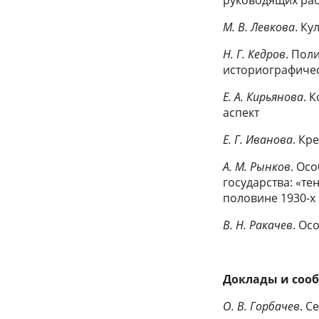
М. В. Левкова
. Ку
Н. Г. Кедров
. Пол
историографичес
Е. А. Кирьянова
. 
аспект
Е. Г. Иванова
. Кр
А. М. Рынков
. Ос
государства: «т
половине 1930-х 
В. Н. Ракачев
. Ос
Доклады и сообщ
О. В. Горбачев
. С