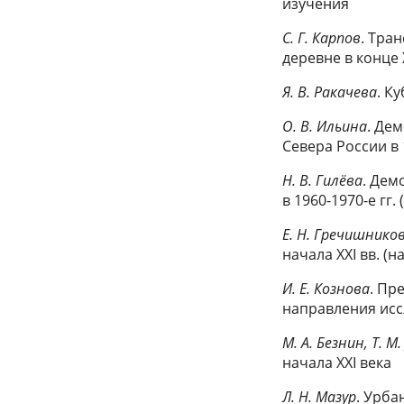
изучения
С. Г. Карпов
. Тра
деревне в конце X
Я. В. Ракачева
. К
О. В. Ильина
. Де
Севера России в 1
Н. В. Гилёва
. Дем
в 1960-1970-е гг
Е. Н. Гречишнико
начала XXI вв. (
И. Е. Кознова
. Пр
направления ис
М. А. Безнин, Т. М
начала XXI века
Л. Н. Мазур
. Урба