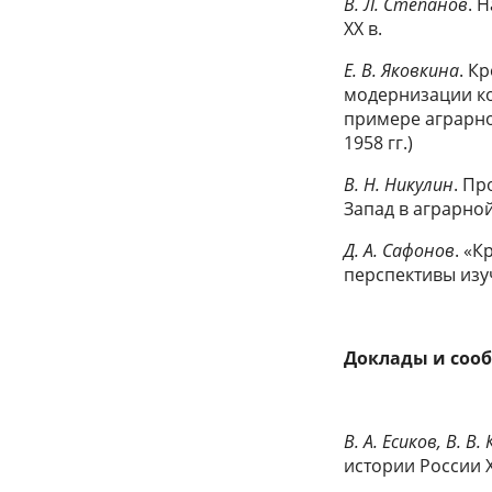
В. Л. Степанов
. 
XX в.
Е. В. Яковкина
. К
модернизации кон
примере аграрно
1958 гг.)
В. Н. Никулин
. Пр
Запад в аграрной
Д. А. Сафонов
. «К
перспективы из
Доклады и сооб
В. А. Есиков, В. В
истории России 