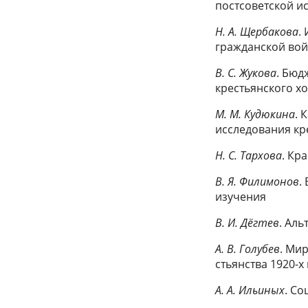
постсоветской и
Н. А. Щербакова
.
гражданской войн
В. С. Жукова
. Бюд
крестьянского х
М. М. Кудюкина
. 
исследования кре
Н. С. Тархова
. Кр
В. Я. Филимонов
.
изучения
В. И. Дёгтев
. Ал
А. В. Голубев
. Ми
стьянства 1920-х
А. А. Ильиных
. Со