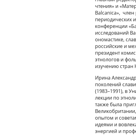
чтения» и «Мате
Balcanica», чле
периодических и
конференции «Ба
исследований Ba
ономастике, сла
российские и ме
президент коми
этнологов и фоль
изучению стран 
Ирина Александр
поколений слави
(1983–1991), в У
лекции по этнол
также была приг
Великобритании,
опытом и совета
идеями и вовлек
энергией и про