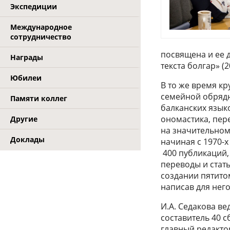
Экспедиции
Международное
сотрудничество
посвящена и ее 
Награды
текста болгар» (2
Юбилеи
В то же время к
семейной обрядн
Памяти коллег
балканских языко
ономастика, пер
Другие
на значительном
Доклады
начиная с 1970-х
400 публикаций,
переводы и стать
создании пятито
написав для него
И.А. Седакова в
составитель 40 
главный редакто