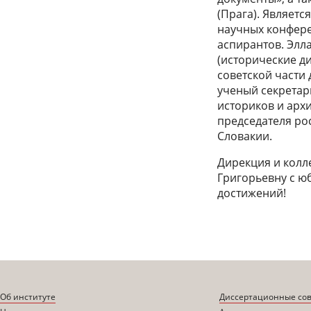
(Прага). Являет
научных конфере
аспирантов. Элл
(исторические ди
советской части 
ученый секретарь
историков и архив
председателя ро
Словакии.
Дирекция и колл
Григорьевну с ю
достижений!
Об институте
Диссертационные со