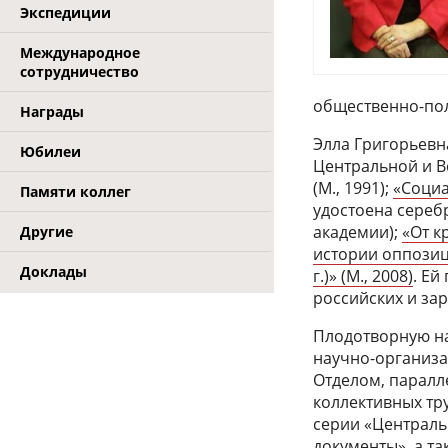
Экспедиции
Международное
сотрудничество
общественно-пол
Награды
Элла Григорьевн
Юбилеи
Центральной и В
(М., 1991);
«Социа
Памяти коллег
удостоена сереб
академии);
«От к
Другие
истории оппозиц
Доклады
г.)» (М., 2008)
. Ей
российских и за
Плодотворную на
научно-организа
Отделом, паралл
коллективных тр
серии «Центральн
документы», а та