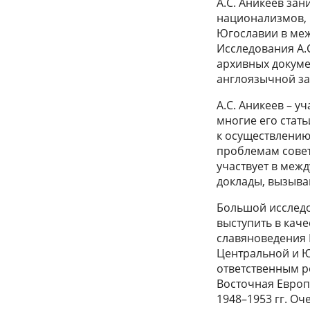
А.С. Аникеев за
национализмов,
Югославии в меж
Исследования А.
архивных докумен
англоязычной з
А.С. Аникеев – 
многие его стат
к осуществлению
проблемам совет
участвует в меж
доклады, вызыв
Большой исследо
выступить в кач
славяноведения
Центральной и Юг
ответственным р
Восточная Европ
1948–1953 гг. Оч