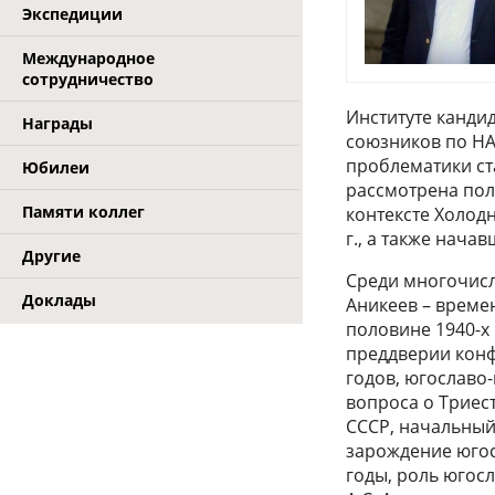
Экспедиции
Международное
сотрудничество
Институте канди
Награды
союзников по НАТ
проблематики ст
Юбилеи
рассмотрена пол
Памяти коллег
контексте Холод
г., а также нач
Другие
Среди многочисл
Доклады
Аникеев – време
половине 1940-х
преддверии конф
годов, югославо
вопроса о Триес
СССР, начальный
зарождение югос
годы, роль югос