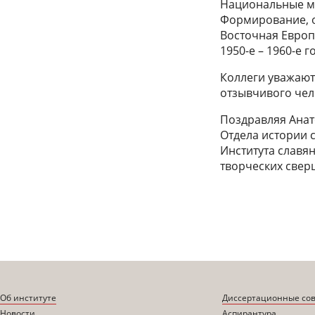
Национальные мод
Формирование, о
Восточная Европ
1950-е – 1960-е го
Коллеги уважают 
отзывчивого чел
Поздравляя Анат
Отдела истории 
Института славя
творческих свер
Об институте
Диссертационные со
Новости
Аспирантура