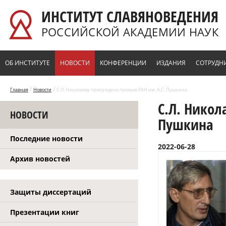
Перейти к основному содержанию
ИНСТИТУТ СЛАВЯНОВЕДЕНИЯ
РОССИЙСКОЙ АКАДЕМИИ НАУК
ОБ ИНСТИТУТЕ
НОВОСТИ
КОНФЕРЕНЦИИ
ИЗДАНИЯ
СОТРУДН
/
/
Главная
Новости
С.Л. Николаеву присуждена премия РАН им. А.С. Пушкина
С.Л. Никол
НОВОСТИ
Пушкина
Последние новости
2022-06-28
Архив новостей
Защиты диссертаций
Презентации книг