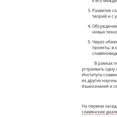
к его межд
Развитие сл
теорий и с 
Обсуждение
новых техно
Через обме
проекты, в 
славяноведе
В рамках посто
устраивать одну
Института славян
из других научн
языкознания и с
На первом засед
славянские диал