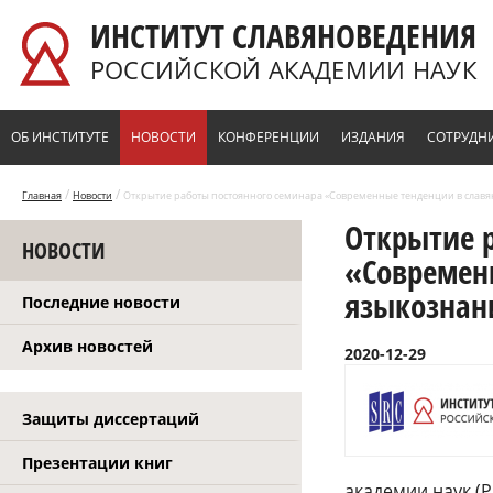
Перейти к основному содержанию
ИНСТИТУТ СЛАВЯНОВЕДЕНИЯ
РОССИЙСКОЙ АКАДЕМИИ НАУК
ОБ ИНСТИТУТЕ
НОВОСТИ
КОНФЕРЕНЦИИ
ИЗДАНИЯ
СОТРУДН
/
/
Главная
Новости
Открытие работы постоянного семинара «Современные тенденции в славя
Открытие 
НОВОСТИ
«Современ
языкознан
Последние новости
Архив новостей
2020-12-29
Защиты диссертаций
Презентации книг
академии наук (