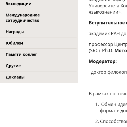
Экспедиции
Университета Хо
языкознании»
.
Международное
сотрудничество
Вступительное 
Награды
академик РАН до
Юбилеи
профессор Центр
(SRC) Ph.D.
Мото
Памяти коллег
Модератор:
Другие
доктор филолог
Доклады
В рамках постоя
Обмен идея
формате док
Способство