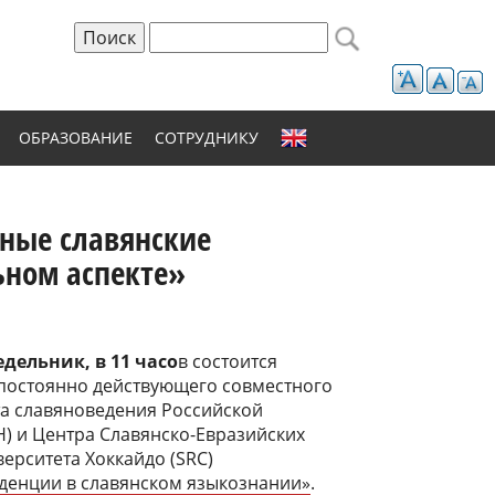
Поиск
Форма поиска
ОБРАЗОВАНИЕ
СОТРУДНИКУ
рные славянские
ьном аспекте»
едельник, в 11 часо
в состоится
 постоянно действующего совместного
а славяноведения Российской
Н) и Центра Славянско-Евразийских
ерситета Хоккайдо (SRC)
денции в славянском языкознании»
.