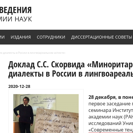
ВЕДЕНИЯ
МИИ НАУК
ИИ
ИЗДАНИЯ
СОТРУДНИКИ
ДИССЕРТАЦИОННЫЕ СОВЕТЫ
е диалекты в России в лингвоареальном аспекте»
Доклад С.С. Скорвида «Минорита
диалекты в России в лингвоареал
2020-12-28
28 декабря, в пон
первое заседание
семинара Институт
академии наук (РА
исследований Унив
«Современные тен