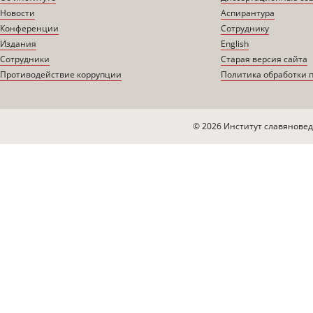
Новости
Аспирантура
Конференции
Сотруднику
Издания
English
Сотрудники
Старая версия сайта
Противодействие коррупции
Политика обработки 
© 2026 Институт славяновед