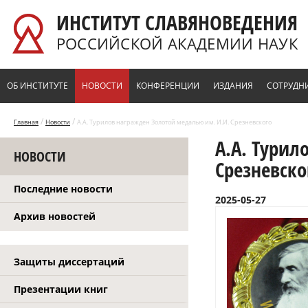
Перейти к основному содержанию
ИНСТИТУТ СЛАВЯНОВЕДЕНИЯ
РОССИЙСКОЙ АКАДЕМИИ НАУК
ОБ ИНСТИТУТЕ
НОВОСТИ
КОНФЕРЕНЦИИ
ИЗДАНИЯ
СОТРУДН
/
/
Главная
Новости
А.А. Турилов награжден Золотой медалью им. И.И. Срезневского
А.А. Турил
НОВОСТИ
Срезневско
Последние новости
2025-05-27
Архив новостей
Защиты диссертаций
Презентации книг