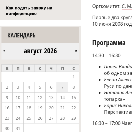
Оргкомитет:
С. М
Как подать заявку на
конференцию
Первые два круг
10 июня 2008 год
КАЛЕНДАРЬ
Программа
август 2026
«
»
14:30 – 16:30
Павел Влад
в
п
в
с
ч
п
с
об одном за
1
Елена Алек
Руси по да
2
3
4
5
6
7
8
Наталия Ал
9
10
11
12
13
14
15
топарха»
Борис Никол
16
17
18
19
20
21
22
Перспектив
23
24
25
26
27
28
29
16:30 – 17:00 Ча
30
31