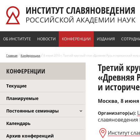
Перейти к основному содержанию
ИНСТИТУТ СЛАВЯНОВЕДЕНИЯ
РОССИЙСКОЙ АКАДЕМИИ НАУК
ОБ ИНСТИТУТЕ
НОВОСТИ
КОНФЕРЕНЦИИ
ИЗДАНИЯ
СОТРУДН
/
/
Главная
Конференции
8 июня 2010 г. Третий круглый стол «Древняя Русь и германский мир
Третий кру
КОНФЕРЕНЦИИ
«Древняя 
и историче
Текущие
Планируемые
Москва
8 июня 
Постоянные семинары
Организатор(ы):
славяноведения
Календарь
Институт сла
Архив конференций