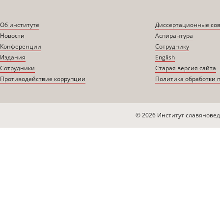
Об институте
Диссертационные со
Новости
Аспирантура
Конференции
Сотруднику
Издания
English
Сотрудники
Старая версия сайта
Противодействие коррупции
Политика обработки 
© 2026 Институт славяновед