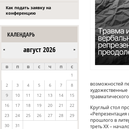
Как подать заявку на
конференцию
КАЛЕНДАРЬ
август 2026
«
»
в
п
в
с
ч
п
с
1
возможностей пе
2
3
4
5
6
7
8
художественные 
9
10
11
12
13
14
15
травматического
16
17
18
19
20
21
22
Круглый стол пр
«Репрезентация 
23
24
25
26
27
28
29
прошлого в лите
30
31
треть XX – начало 