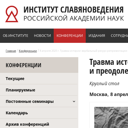
Перейти к основному содержанию
ИНСТИТУТ СЛАВЯНОВЕДЕНИЯ
РОССИЙСКОЙ АКАДЕМИИ НАУК
ОБ ИНСТИТУТЕ
НОВОСТИ
КОНФЕРЕНЦИИ
ИЗДАНИЯ
СОТРУДН
/
/
Главная
Конференции
8 апреля 2025 г. Травма истории: вербальный ресурс репрезентации
Травма ист
КОНФЕРЕНЦИИ
и преодол
Текущие
Круглый стол
Планируемые
Москва
8 апрел
Постоянные семинары
Календарь
Архив конференций