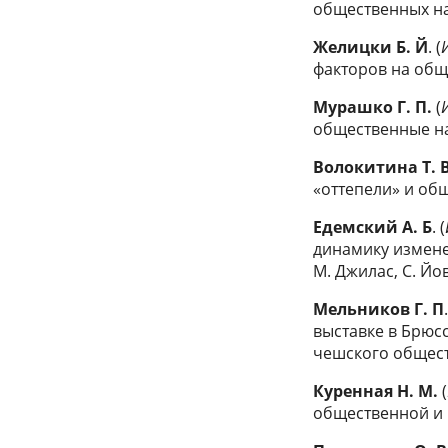
общественных на
Желицки
Б. Й
. (
факторов на обще
Мурашко
Г. П.
(
общественные на
Волокитина
Т. 
«оттепели» и общ
Едемский
А. Б
. (
динамику изменен
М. Джилас, С. Йо
Мельников
Г. П
выставке в Брюсс
чешского общес
Куренная
Н. М.
(
общественной и 