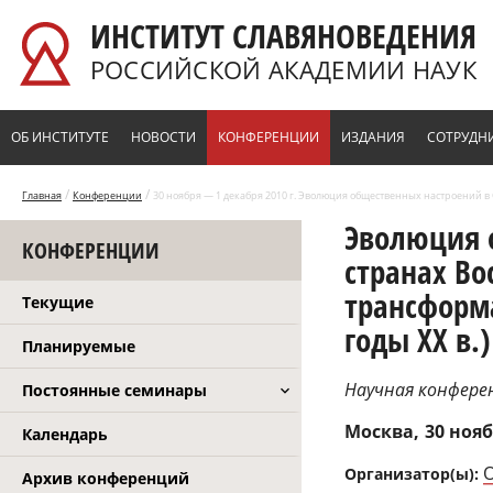
Перейти к основному содержанию
ИНСТИТУТ СЛАВЯНОВЕДЕНИЯ
РОССИЙСКОЙ АКАДЕМИИ НАУК
ОБ ИНСТИТУТЕ
НОВОСТИ
КОНФЕРЕНЦИИ
ИЗДАНИЯ
СОТРУДН
/
/
Главная
Конференции
30 ноября — 1 декабря 2010 г. Эволюция общественных настроений в 
Эволюция 
КОНФЕРЕНЦИИ
странах Во
трансформа
Текущие
годы ХХ в.)
Планируемые
Научная конфере
Постоянные семинары
Москва
30 нояб
Календарь
О
Организатор(ы):
Архив конференций