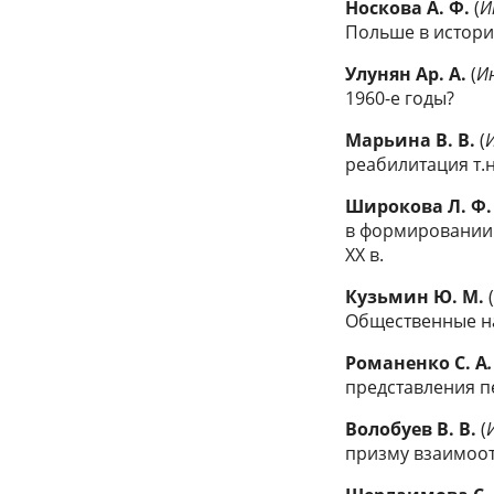
Носкова
А. Ф.
(
И
Польше в историч
Улунян
Ар. А.
(
И
1960-е годы?
Марьина
В. В.
(
реабилитация т.
Широкова
Л. Ф.
в формировании 
ХХ в.
Кузьмин
Ю. М.
Общественные на
Романенко
С. А
.
представления пе
Волобуев В. В.
(
призму взаимоот