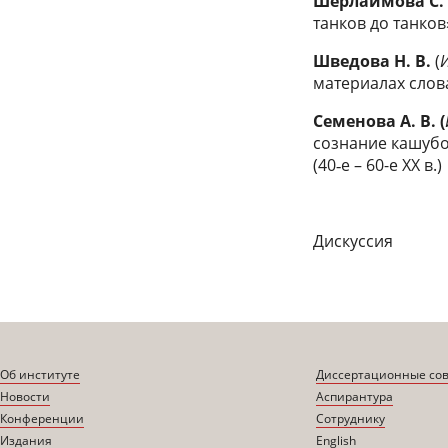
Шерлаимова
С.
танков до танков
Шведова
Н. В.
(
материалах слова
C
еменова
А. В. (
сознание кашубо
(40‑е – 60-е ХХ в.)
Дискуссия
Об институте
Диссертационные со
Новости
Аспирантура
Конференции
Сотруднику
Издания
English