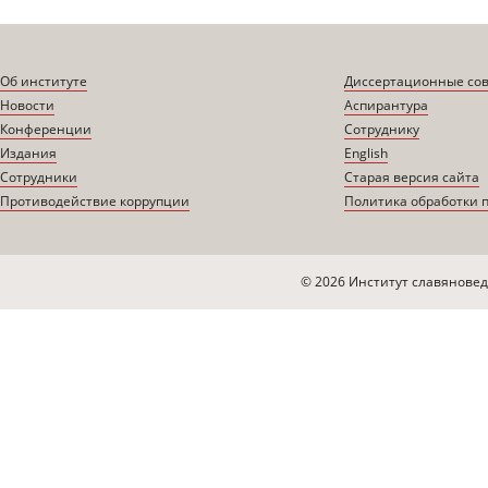
Об институте
Диссертационные со
Новости
Аспирантура
Конференции
Сотруднику
Издания
English
Сотрудники
Старая версия сайта
Противодействие коррупции
Политика обработки 
© 2026 Институт славяновед