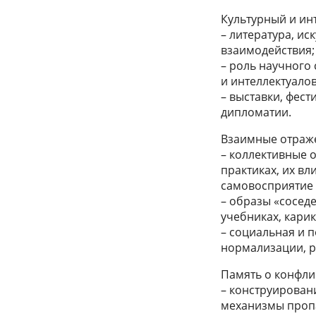
Культурный и ин
– литература, и
взаимодействия;
– роль научного
и интеллектуалов
– выставки, фест
дипломатии.
Взаимные отраже
– коллективные 
практиках, их в
самовосприятие 
– образы «сосед
учебниках, карик
– социальная и 
нормализации, р
Память о конфли
– конструирован
механизмы проп