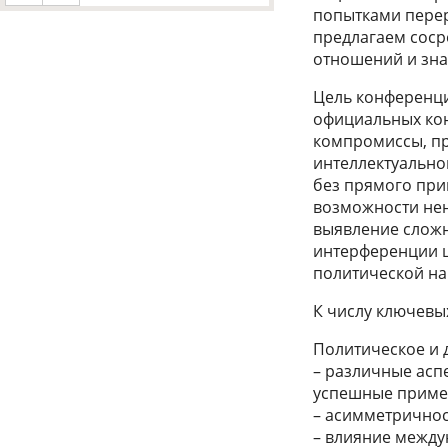
попытками перер
предлагаем соср
отношений и зна
Цель конференци
официальных кон
компромиссы, пр
интеллектуально
без прямого при
возможности нен
выявление слож
интерференции ц
политической н
К числу ключевых
Политическое и 
– различные асп
успешные пример
– асимметричнос
– влияние между