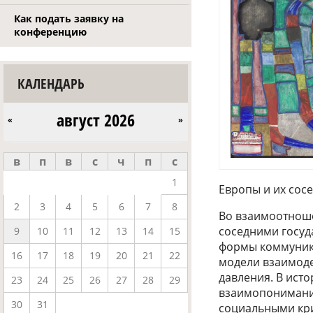
Как подать заявку на
конференцию
КАЛЕНДАРЬ
август 2026
«
»
в
п
в
с
ч
п
с
1
Европы и их сосе
2
3
4
5
6
7
8
Во взаимоотноше
соседними госуд
9
10
11
12
13
14
15
формы коммуник
16
17
18
19
20
21
22
модели взаимоде
давления. В ист
23
24
25
26
27
28
29
взаимопонимани
30
31
социальными кри