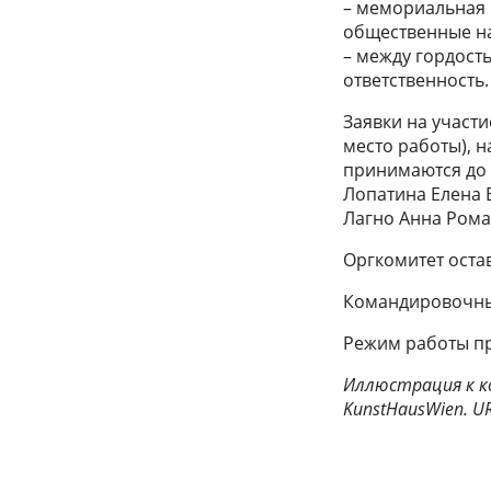
– мемориальная 
общественные н
– между гордост
ответственность.
Заявки на участ
место работы), н
принимаются до 
Лопатина Елена Бо
Лагно Анна Романо
Оргкомитет оста
Командировочные
Режим работы п
Иллюстрация к кон
KunstHausWien. U