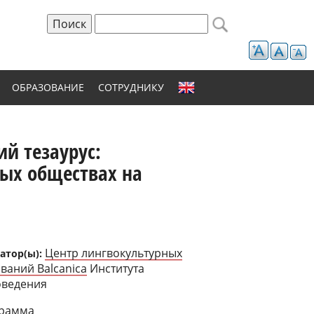
Поиск
Форма поиска
ОБРАЗОВАНИЕ
СОТРУДНИКУ
ий тезаурус:
ых обществах на
Центр лингвокультурных
атор(ы):
ваний Balcanica
Института
оведения
рамма