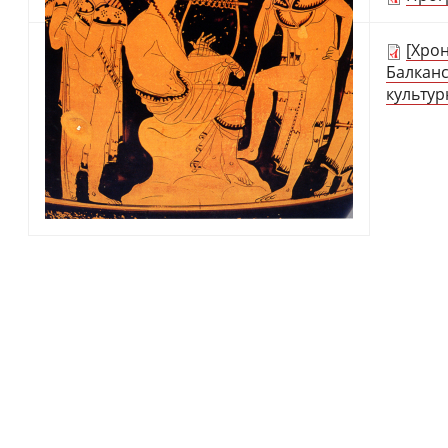
[Хро
Балканс
культур