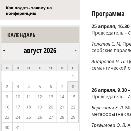
Как подать заявку на
Программа
конференцию
25 апреля, 16.30 
Председатель –
С
КАЛЕНДАРЬ
Толстая С. М.
Пре
август 2026
сербские паралл
«
»
Антропов Н. П.
Ц
в
п
в
с
ч
п
с
семантической 
1
2
3
4
5
6
7
8
26 апреля, 9.30 –
Председатель –
А
9
10
11
12
13
14
15
16
17
18
19
20
21
22
Березович Е. Л.
Ме
метафоры (на сл
23
24
25
26
27
28
29
Трефилова О. В.
А
30
31