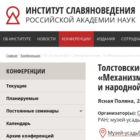
Перейти к основному содержанию
ИНСТИТУТ СЛАВЯНОВЕДЕНИЯ
РОССИЙСКОЙ АКАДЕМИИ НАУК
ОБ ИНСТИТУТЕ
НОВОСТИ
КОНФЕРЕНЦИИ
ИЗДАНИЯ
СОТРУДН
/
/
Главная
Конференции
25—27 апреля 2011 г. Толстовские чтения – 15 «Механизмы оценки и 
Толстовски
КОНФЕРЕНЦИИ
«Механизм
и народной
Текущие
Планируемые
Ясная Поляна
2
Постоянные семинары
О
Организатор(ы):
РАН; музей-усад
Календарь
Музей-усадь
Архив конференций