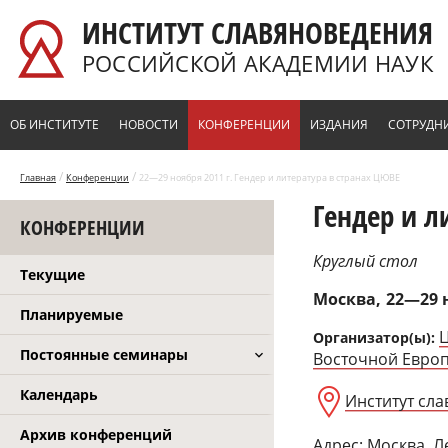
Перейти к основному содержанию
ИНСТИТУТ СЛАВЯНОВЕДЕНИЯ
РОССИЙСКОЙ АКАДЕМИИ НАУК
ОБ ИНСТИТУТЕ
НОВОСТИ
КОНФЕРЕНЦИИ
ИЗДАНИЯ
СОТРУДН
/
/
Главная
Конференции
22—29 ноября 2011 г. Гендер и литература в странах ЦЮВЕ
Гендер и л
КОНФЕРЕНЦИИ
Круглый стол
Текущие
Москва
22—29 н
Планируемые
Организатор(ы):
Постоянные семинары
Восточной Евро
Календарь
Институт сл
Архив конференций
Адрес: Москва, Ле