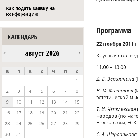
Как подать заявку на
конференцию
Программа
КАЛЕНДАРЬ
22 ноября 2011 г
август 2026
«
»
Круглый стол вед
11.00 – 13.00
в
п
в
с
ч
п
с
Д. Б. Вершинина
(
1
Н. М. Филатова
(
2
3
4
5
6
7
8
эстетической мыс
9
10
11
12
13
14
15
Т. И. Чепелевская
16
17
18
19
20
21
22
народов (по мате
Водовозова, Э. К.
23
24
25
26
27
28
29
С. А. Шерлаимова
30
31