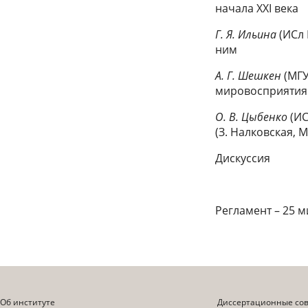
начала ХXI века
Г. Я. Ильина
(ИСл 
ним
А. Г. Шешкен
(МГУ
мировосприятия 
О. В. Цыбенко
(ИС
(З. Налковская, 
Дискуссия
Регламент – 25 м
Об институте
Диссертационные со