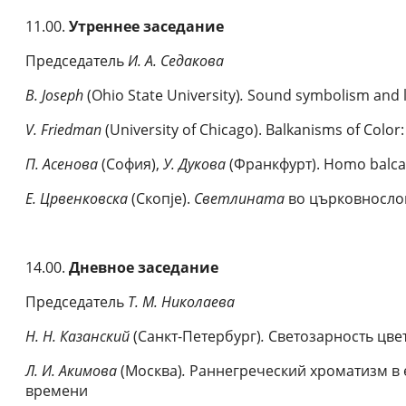
11.00.
Утреннее заседание
Председатель
И. А. Седакова
B
.
Joseph
(Ohio State University)
.
Sound symbolism and li
V. Friedman
(University of Chicago). Balkanisms of Color
П.
Асенова
(София),
У. Дукова
(Франкфурт). Homo balca
Е. Црвенковска
(Скопjе).
Светлината
во църковносло
14.00.
Дневное заседание
Председатель
Т.
М. Николаева
Н.
Н.
Казанский
(Санкт-Петербург)
.
Светозарность цвет
Л.
И.
Акимова
(Москва)
.
Раннегреческий хроматизм в 
времени