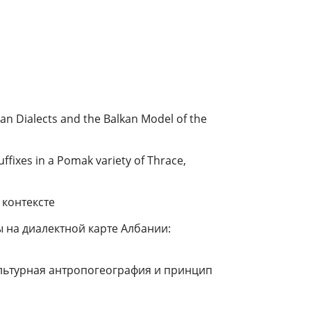
rian Dialects and the Balkan Model of the
suffixes in a Pomak variety of Thrace,
 контексте
 на диалектной карте Албании:
льтурная антропогеография и принцип