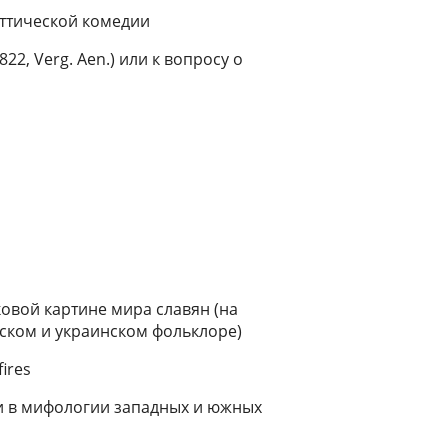
аттической комедии
822, Verg. Aen.) или к вопросу о
ковой картине мира славян (на
ском и украинском фольклоре)
fires
и в мифологии западных и южных