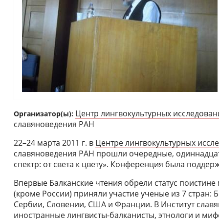
Центр лингвокультурных иcследовани
Организатор(ы):
славяноведения РАН
22–24 марта 2011 г. в
Центре лингвокультурных иcсле
славяноведения РАН прошли очередные, одиннадцат
спектр: от света к цвету». Конференция была подде
Впервые Балканские чтения обрели статус поистине
(кроме России) приняли участие ученые из 7 стран: 
Сербии, Словении, США и Франции. В Институт слав
иностранные лингвисты-балканисты, этнологи и мифо