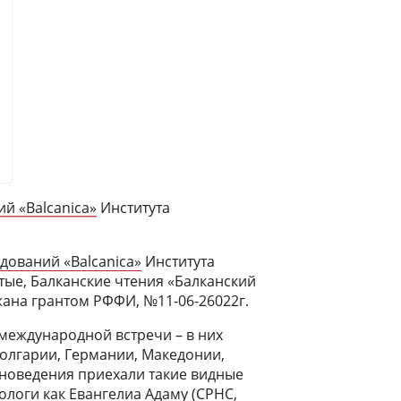
й «Balcanica»
Института
дований «Balcanica»
Института
ые, Балканские чтения «Балканский
ржана грантом РФФИ, №11-06-26022г.
 международной встречи – в них
Болгарии, Германии, Македонии,
яноведения приехали такие видные
логи как Евангелиа Адаму (СРНС,