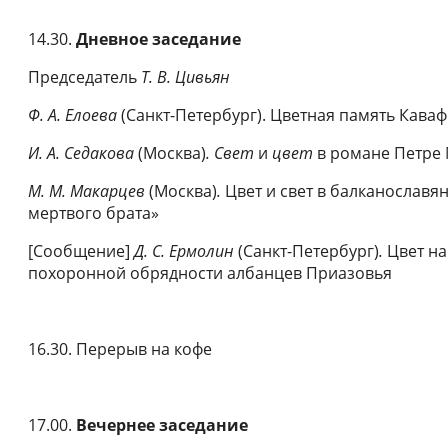
14.30.
Дневное заседание
Председатель
Т. В. Цивьян
Ф. А. Елоева
(Санкт-Петербург). Цветная память Кава
И. А.
Седакова
(Москва)
.
Свет
и
цвет
в романе Петре
М. М.
Макарцев
(Москва)
.
Цвет и свет в балканославя
мертвого брата»
[Сообщение]
Д. С. Ермолин
(Санкт-Петербург)
.
Цвет на
похоронной обрядности албанцев Приазовья
16.30. Перерыв на кофе
17.00.
Вечернее заседание