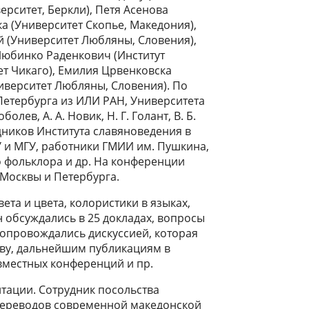
рситет, Беркли), Петя Асенова
а (Университет Скопье, Македония),
 (Университет Любляны, Словения),
Любинко Раденкович (Институт
ет Чикаго), Емилия Црвенковска
иверситет Любляны, Словения). По
Петербурга из ИЛИ РАН, Университета
олев, А. А. Новик, Н. Г. Голант, В. Б.
дников Института славяноведения в
У и МГУ, работники ГМИИ им. Пушкина,
о фольклора и др. На конференции
 Москвы и Петербурга.
ета и цвета, колористики в языках,
н обсуждались в 25 докладах, вопросы
 сопровождались дискуссией, которая
тву, дальнейшим публикациям в
вместных конференций и пр.
тации. Сотрудник посольства
 переводов современной македонской