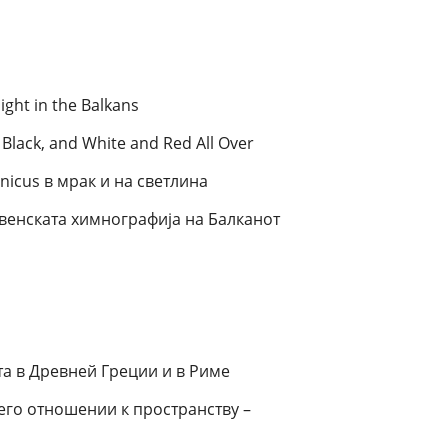
ght in the Balkans
: Black, and White and Red All Over
nicus в мрак и на светлина
венската химнографиja на Балканот
а в Древней Греции и в Риме
его отношении к пространству –