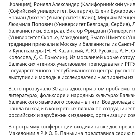
Франция), Ронелл Александер (Калифорнийский униве
(Софийский университет, Болгария), Елени Бужаровск
Брайан Джозеф (Университет Огайо), Мирьям Менцей
Людмила Попович (Университет Белграда, Сербия), 
балканистики, Белград), Виктор Фридман (Университ
(Университет Скопье, Македония), Змаго Шмитек (Ун
традиции приехали в Москву и балканисты из Санкт-
и Кунсткамеры (Н. Н. Казанский, А. Ю. Русаков, А. Н. Соб
Колосова, Д. С. Ермолин). Из москвичей кроме сотру
Балканских чтениях участвовали преподаватели РГГ
Государственного республиканского центра русског
выступили и молодые исследователи – аспиранты из
Всего прозвучало 30 докладов, при этом проблемы св
литературах, фольклоре и народных культурах Балка
балканского языкового союза – в пяти. Все доклады
нашла выход и в конкретных планах по сотрудничес
российских и зарубежных изданиях, организации со
В программу конференции входили также две презен
Македонии в РФ О. В. Панькина представила серию