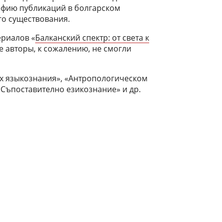
рафию публикаций в болгарском
го существования.
ериалов «
Балканский спектр: от света к
е авторы, к сожалению, не смогли
х языкознания», «Антропологическом
«Съпоставително езикознание» и др.