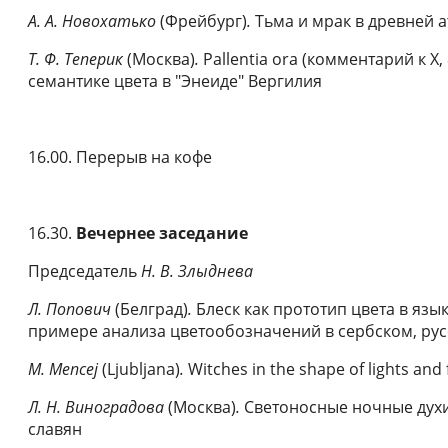
А.
А.
Новохатько
(Фрейбург)
.
Тьма и мрак в древней 
Т.
Ф.
Теперик
(Москва)
.
Pallentia ora (комментарий к X, 
семантике цвета в "Энеиде" Вергилия
16.00. Перерыв на кофе
16.30.
Вечернее заседание
Председатель
Н.
В.
Злыднева
Л
.
Попович
(Белград)
.
Блеск как прототип цвета в язы
примере анализа цветообозначений в сербском, рус
M. Mencej
(Ljubljana)
.
Witches in the shape of lights and 
Л.
Н. Виноградова
(Москва)
.
Светоносные ночные дух
славян