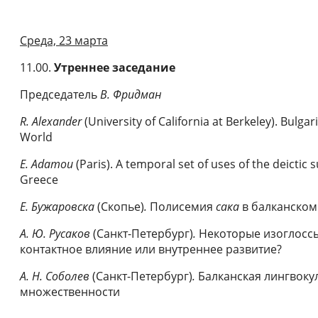
Среда, 23 марта
11.00.
Утреннее
заседание
Председатель
В. Фридман
R. Alexander
(University of California at Berkeley). Bulga
World
E. Adamou
(Paris). A temporal set of uses of the deictic 
Greece
Е
.
Бужаровска
(Скопье)
.
Полисемия
сака
в балканском
А.
Ю. Русаков
(Санкт-Петербург)
.
Некоторые изоглоссы
контактное влияние или внутреннее развитие?
А.
Н. Соболев
(Санкт-Петербург)
.
Балканская лингвоку
множественности