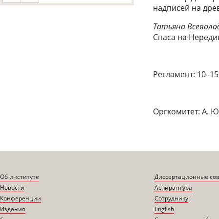
надписей на дре
Татьяна Всеволо
Спаса на Нереди
Регламент: 10–15
Оргкомитет: А. Ю.
Об институте
Диссертационные со
Новости
Аспирантура
Конференции
Сотруднику
Издания
English