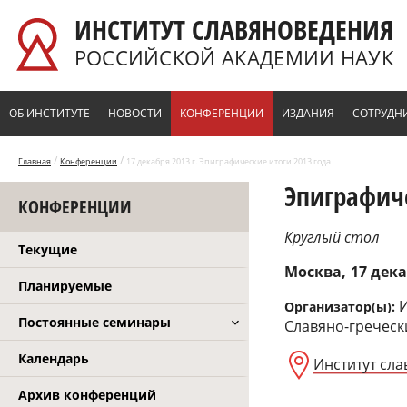
Перейти к основному содержанию
ИНСТИТУТ СЛАВЯНОВЕДЕНИЯ
РОССИЙСКОЙ АКАДЕМИИ НАУК
ОБ ИНСТИТУТЕ
НОВОСТИ
КОНФЕРЕНЦИИ
ИЗДАНИЯ
СОТРУДН
/
/
Главная
Конференции
17 декабря 2013 г. Эпиграфические итоги 2013 года
Эпиграфиче
КОНФЕРЕНЦИИ
Круглый стол
Текущие
Москва
17 дека
Планируемые
И
Организатор(ы):
Постоянные семинары
Славяно-греческ
Календарь
Институт сл
Архив конференций