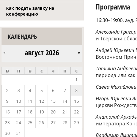
Программа
Как подать заявку на
конференцию
16:30–19:00, ауд. 
Александр Григор
КАЛЕНДАРЬ
и Тверской обла
Андрей Юрьевич 
август 2026
«
»
Восточном При
Татьяна Андреев
в
п
в
с
ч
п
с
периода или как
1
Савва Михайлови
2
3
4
5
6
7
8
Игорь Юрьевич Ан
9
10
11
12
13
14
15
церкви Рождеств
16
17
18
19
20
21
22
Анатолий Аркадь
23
24
25
26
27
28
29
императора Конс
30
31
Владимир Дмитри