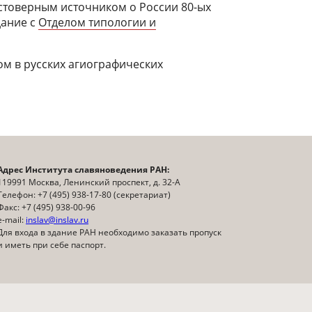
остоверным источником о России 80-ых
дание с
Отделом типологии и
ом в русских агиографических
Адрес Института славяноведения РАН:
119991 Москва, Ленинский проспект, д. 32-А
Телефон: +7 (495) 938-17-80 (секретариат)
Факс: +7 (495) 938-00-96
e-mail:
inslav@inslav.ru
Для входа в здание РАН необходимо заказать пропуск
и иметь при себе паспорт.