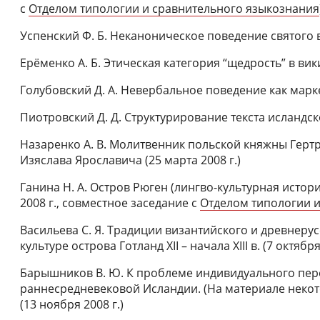
с
Отделом типологии и сравнительного языкознания
Успенский Ф. Б. Неканоническое поведение святого в
Ерёменко А. Б. Этическая категория “щедрость” в вики
Голубовский Д. А. Невербальное поведение как маркер
Пиотровский Д. Д. Структурирование текста исландско
Назаренко А. В. Молитвенник польской княжны Гертр
Изяслава Ярославича (25 марта 2008 г.)
Ганина Н. А. Остров Рюген (лингво-культурная истори
2008 г., совместное заседание с
Отделом типологии 
Васильева С. Я. Традиции византийского и древнерус
культуре острова Готланд XII – начала XIII в. (7 октября
Барышников В. Ю. К проблеме индивидуального пер
раннесредневековой Исландии. (На материале некот
(13 ноября 2008 г.)