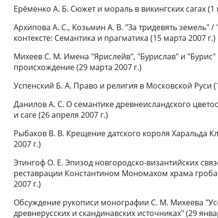
Ерёменко А. Б. Сюжет и мораль в викингских сагах (1 
Архипова А. С., Козьмин А. В. "За тридевять земель" 
контексте: Семантика и прагматика (15 марта 2007 г.)
Михеев С. М. Имена "Ярислейв", "Бурислав" и "Бурис
происхождение (29 марта 2007 г.)
Успенский Б. А. Право и религия в Московской Руси (1
Данилов А. С. О семантике древнеисландского цветоо
и саге (26 апреля 2007 г.)
Рыбаков В. В. Крещение датского короля Харальда Кла
2007 г.)
Этингоф О. Е. Эпизод новгородско-византийских связ
реставрации Константином Мономахом храма гроба 
2007 г.)
Обсуждение рукописи монографии С. М. Михеева "Усо
древнерусских и скандинавских источниках" (29 янва