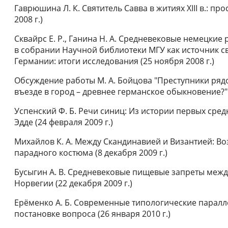
Гаврюшина Л. К. Святитель Савва в житиях XIII в.: п
2008 г.)
Сквайрс Е. Р., Ганина Н. А. Средневековые немецки
в собрании Научной библиотеки МГУ как источник с
Германии: итоги исследования (25 ноября 2008 г.)
Обсуждение работы М. А. Бойцова "Преступники ряд
въезде в город – древнее германское обыкновение?" (
Успенский Ф. Б. Речи синиц: Из истории первых ср
Эдде (24 февраля 2009 г.)
Михайлов К. А. Между Скандинавией и Византией: В
парадного костюма (8 декабря 2009 г.)
Бусыгин А. В. Средневековые пищевые запреты межд
Норвегии (22 декабря 2009 г.)
Ерёменко А. Б. Современные типологические паралле
постановке вопроса (26 января 2010 г.)